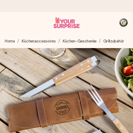
Heute bestellt, in 1 Werktag verschickt
Home
Küchenaccessoires
Küchen-Geschenke
Grillzubehör
Wir bereiten dein Geschenk sorgfältig vor und schicken es
blitzschnell – damit du es genau zum richtigen Zeitpunkt
überreichen kannst, wenn es am meisten zählt.
4,8 (basierend auf +15.000 Bewertungen)
Unsere Geschenke begeistern. Kunden bewerten uns mit
4,8 bei Google Reviews (Gesamtergebnis aller Länder, in
die wir versenden).
+49 39292 929695