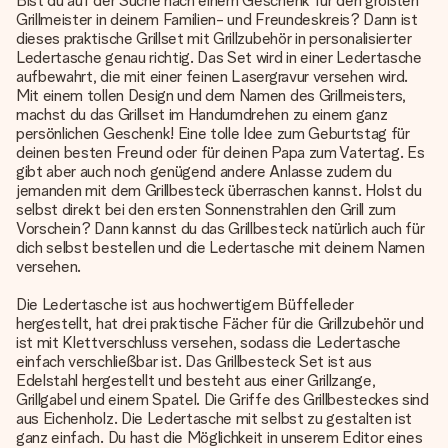
Bist du auf der Suche nach einem Geschenk für den größten
Grillmeister in deinem Familien- und Freundeskreis? Dann ist
dieses praktische Grillset mit Grillzubehör in personalisierter
Ledertasche genau richtig. Das Set wird in einer Ledertasche
aufbewahrt, die mit einer feinen Lasergravur versehen wird.
Mit einem tollen Design und dem Namen des Grillmeisters,
machst du das Grillset im Handumdrehen zu einem ganz
persönlichen Geschenk! Eine tolle Idee zum Geburtstag für
deinen besten Freund oder für deinen Papa zum Vatertag. Es
gibt aber auch noch genügend andere Anlasse zudem du
jemanden mit dem Grillbesteck überraschen kannst. Holst du
selbst direkt bei den ersten Sonnenstrahlen den Grill zum
Vorschein? Dann kannst du das Grillbesteck natürlich auch für
dich selbst bestellen und die Ledertasche mit deinem Namen
versehen.
Die Ledertasche ist aus hochwertigem Büffelleder
hergestellt, hat drei praktische Fächer für die Grillzubehör und
ist mit Klettverschluss versehen, sodass die Ledertasche
einfach verschließbar ist. Das Grillbesteck Set ist aus
Edelstahl hergestellt und besteht aus einer Grillzange,
Grillgabel und einem Spatel. Die Griffe des Grillbesteckes sind
aus Eichenholz. Die Ledertasche mit selbst zu gestalten ist
ganz einfach. Du hast die Möglichkeit in unserem Editor eines