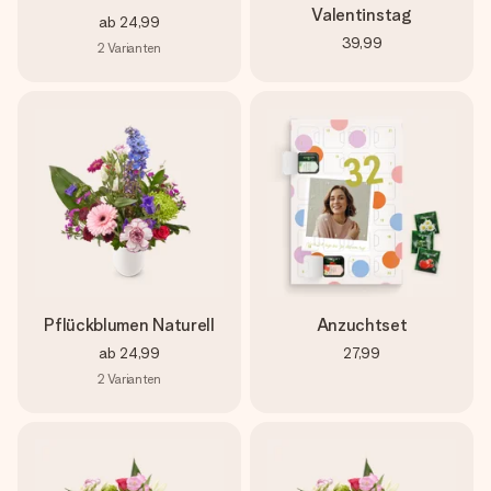
Valentinstag
ab
24,99
39,99
2
Varianten
Pflückblumen Naturell
Anzuchtset
ab
24,99
27,99
2
Varianten