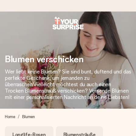
Heute bestellt, in 1 Werktag verschickt
Wir bereiten dein Geschenk sorgfältig vor und schicken es
blitzschnell – damit du es genau zum richtigen Zeitpunkt
überreichen kannst, wenn es am meisten zählt.
Blumen verschicken
Wer liebt keine Blumen? Sie sind bunt, duftend und das
perfekte Geschenk, um jemanden zu
4,8 (basierend auf +15.000 Bewertungen)
überraschen.Vielleicht möchtest du auch einen
Unsere Geschenke begeistern. Kunden bewerten uns mit
Trocken Blumenstrauß verschicken? Versende Blumen
4,8 bei Google Reviews (Gesamtergebnis aller Länder, in
mit einer personalisierten Nachricht an deine Liebsten!
die wir versenden).
Home
Blumen
+49 39292 929695
Longlife-Rosen
Blumensträuße