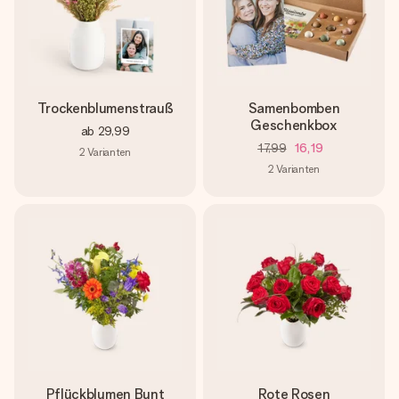
Trockenblumenstrauß
Samenbomben
Geschenkbox
ab
29,99
17,99
16,19
2
Varianten
2
Varianten
Pflückblumen Bunt
Rote Rosen