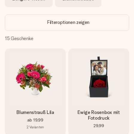
Montag - Freitag : 8:30 - 17:00 Uhr
Samstag - Sonntag : 8:30 - 13:00 Uhr
Filteroptionen zeigen
15
Geschenke
Blumenstrauß Lila
Ewige Rosenbox mit
Fotodruck
ab
19,99
29,99
2
Varianten