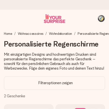
Heute bestellt, in 1 Werktag verschickt
Home
Wohnaccessoires
Wohndekoration
Personalisierte Regen
Wir bereiten dein Geschenk sorgfältig vor und schicken es
blitzschnell – damit du es genau zum richtigen Zeitpunkt
Personalisierte Regenschirme
überreichen kannst, wenn es am meisten zählt.
Mit einzigartigen Designs und hochwertigen Drucken sind
personalisierte Regenschirme das perfekte Geschenk –
sowohl für den persönlichen Gebrauch als auch für
4,8 (basierend auf +15.000 Bewertungen)
Werbezwecke. Füge dein eigenes Foto und deinen Text hinzu!
Unsere Geschenke begeistern. Kunden bewerten uns mit
4,8 bei Google Reviews (Gesamtergebnis aller Länder, in
die wir versenden).
Filteroptionen zeigen
2
Geschenke
+49 39292 929695