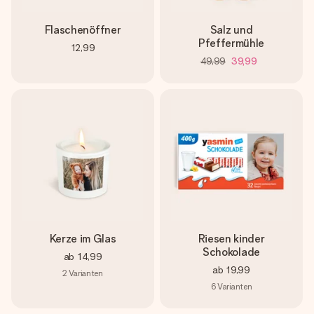
Flaschenöffner
Salz und
Pfeffermühle
12,99
49,99
39,99
Kerze im Glas
Riesen kinder
Schokolade
ab
14,99
ab
19,99
2
Varianten
6
Varianten