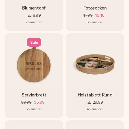
Blumentopf
Fotosocken
ab
9,99
17,99
16,16
2
Varianten
3
Varianten
Sale
Servierbrett
Holztablett Rund
39,99
35,99
ab
29,99
6
Varianten
4
Varianten