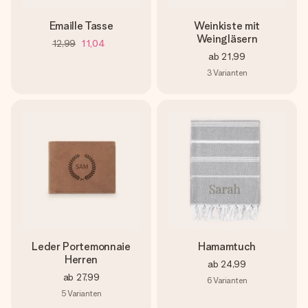
Emaille Tasse
Weinkiste mit
Weingläsern
12,99
11,04
ab
21,99
3
Varianten
Leder Portemonnaie
Hamamtuch
Herren
ab
24,99
ab
27,99
6
Varianten
5
Varianten