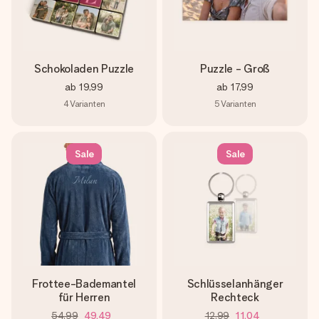
Schokoladen Puzzle
Puzzle - Groß
ab
19,99
ab
17,99
4
Varianten
5
Varianten
Sale
Sale
Frottee-Bademantel
Schlüsselanhänger
für Herren
Rechteck
54,99
49,49
12,99
11,04