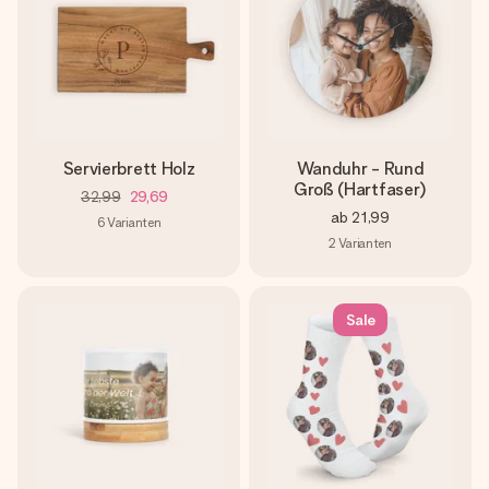
Servierbrett Holz
Wanduhr - Rund
Groß (Hartfaser)
32,99
29,69
ab
21,99
6
Varianten
2
Varianten
Sale