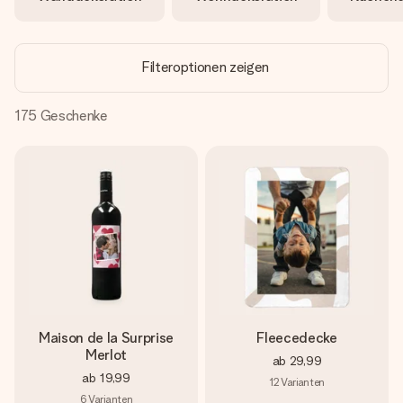
Montag - Freitag : 8:30 - 17:00 Uhr
Samstag - Sonntag : 8:30 - 13:00 Uhr
Filteroptionen zeigen
175
Geschenke
Maison de la Surprise
Fleecedecke
Merlot
ab
29,99
ab
19,99
12
Varianten
6
Varianten