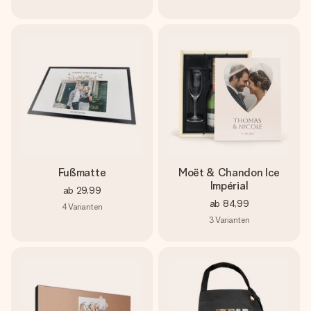
Fußmatte
Moët & Chandon Ice
Impérial
ab
29,99
ab
84,99
4
Varianten
3
Varianten