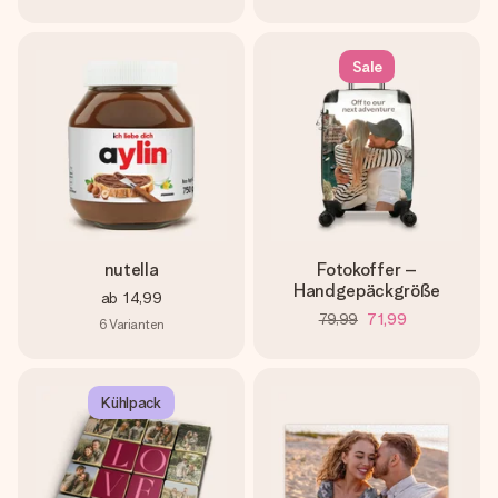
Sale
nutella
Fotokoffer –
Handgepäckgröße
ab
14,99
79,99
71,99
6
Varianten
Kühlpack