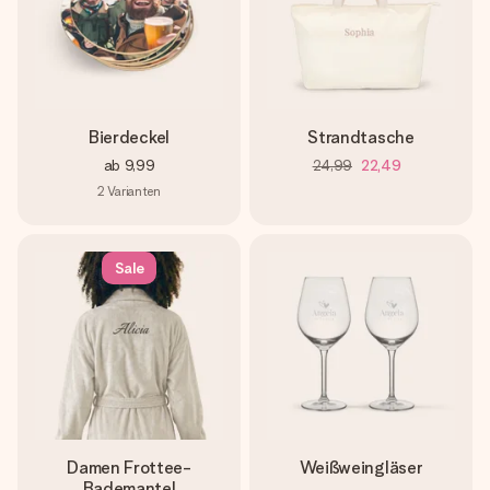
Bierdeckel
Strandtasche
ab
9,99
24,99
22,49
2
Varianten
Sale
Damen Frottee-
Weißweingläser
Bademantel