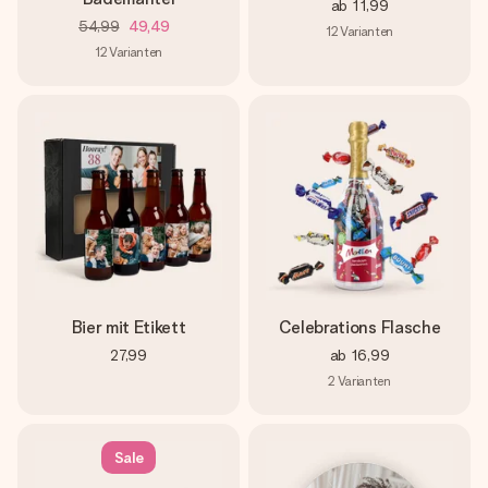
ab
11,99
54,99
49,49
12
Varianten
12
Varianten
Bier mit Etikett
Celebrations Flasche
27,99
ab
16,99
2
Varianten
Sale