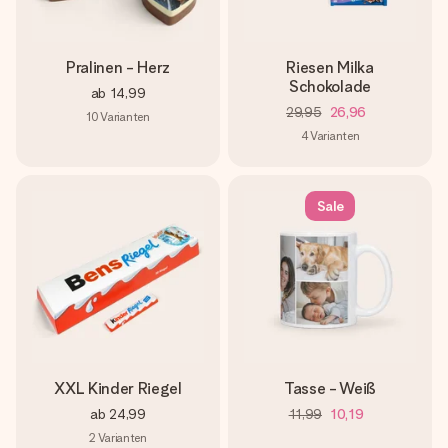
Pralinen - Herz
Riesen Milka
Schokolade
ab
14,99
29,95
26,96
10
Varianten
4
Varianten
Sale
XXL Kinder Riegel
Tasse - Weiß
ab
24,99
11,99
10,19
2
Varianten