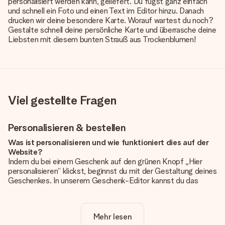
personalisiert werden kann, geliefert. Du fügst ganz einfach
und schnell ein Foto und einen Text im Editor hinzu. Danach
drucken wir deine besondere Karte. Worauf wartest du noch?
Gestalte schnell deine persönliche Karte und überrasche deine
Liebsten mit diesem bunten Strauß aus Trockenblumen!
Viel gestellte Fragen
Personalisieren & bestellen
Was ist personalisieren und wie funktioniert dies auf der
Website?
Indem du bei einem Geschenk auf den grünen Knopf „Hier
personalisieren“ klickst, beginnst du mit der Gestaltung deines
Geschenkes. In unserem Geschenk-Editor kannst du das
Geschenk komplett nach Wunsch mit deinem eigenen Foto
und/oder Text gestalten. Wenn du möchtest, wählst du auch
noch eines unserer angebotenen Designs, um deinem
Mehr lesen
Geschenk die perfekte Ausstrahlung zu verleihen.