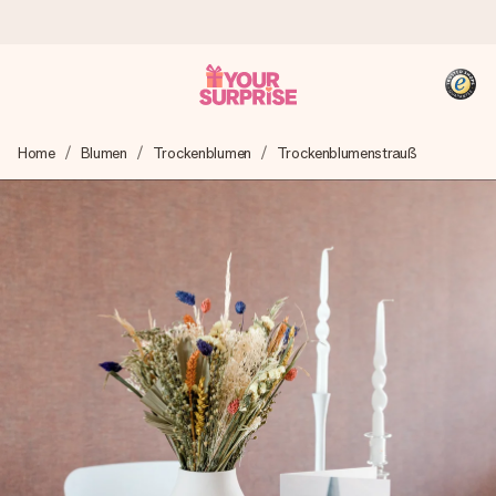
Heute bestellt, in 1 Werktag verschickt
Home
Blumen
Trockenblumen
Trockenblumenstrauß
Wir bereiten dein Geschenk sorgfältig vor und schicken es
blitzschnell – damit du es genau zum richtigen Zeitpunkt
überreichen kannst, wenn es am meisten zählt.
4,8 (basierend auf +15.000 Bewertungen)
Unsere Geschenke begeistern. Kunden bewerten uns mit
4,8 bei Google Reviews (Gesamtergebnis aller Länder, in
die wir versenden).
+49 39292 929695