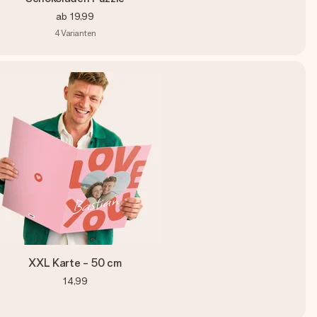
ab
19,99
4
Varianten
XXL Karte - 50 cm
14,99