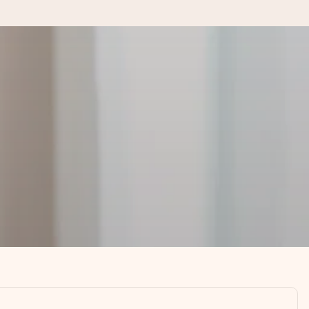
kannst, wenn es am meisten
den).