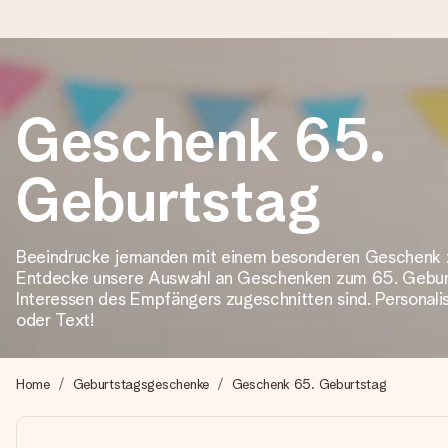
Heute bestellt, in 1 Werktag verschickt
Geschenk 65.
Wir bereiten dein Geschenk sorgfältig vor und schicken es bli
zählt.
Geburtstag
4,8 (basierend auf +15.000 Bewertungen)
Beeindrucke jemanden mit einem besonderen Geschenk 
Entdecke unsere Auswahl an Geschenken zum 65. Geburts
Unsere Geschenke begeistern. Kunden bewerten uns mit 4,8 be
Interessen des Empfängers zugeschnitten sind. Personali
oder Text!
+49 39292 929695
Home
Geburtstagsgeschenke
Geschenk 65. Geburtstag
Montag - Freitag : 8:30 - 17:00 Uhr
Samstag - Sonntag : 8:30 - 13:00 Uhr