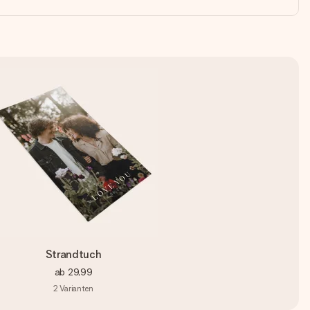
Strandtuch
ab
29,99
2
Varianten