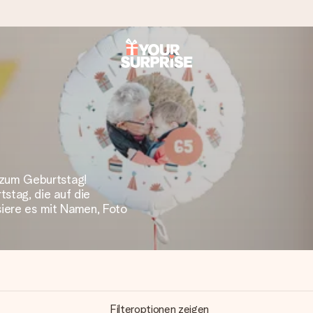
tzschnell – damit du es genau zum richtigen Zeitpunkt überreichen 
zum Geburtstag!
tag, die auf die
i Google Reviews (Gesamtergebnis aller Länder, in die wir versen
siere es mit Namen, Foto
Filteroptionen zeigen