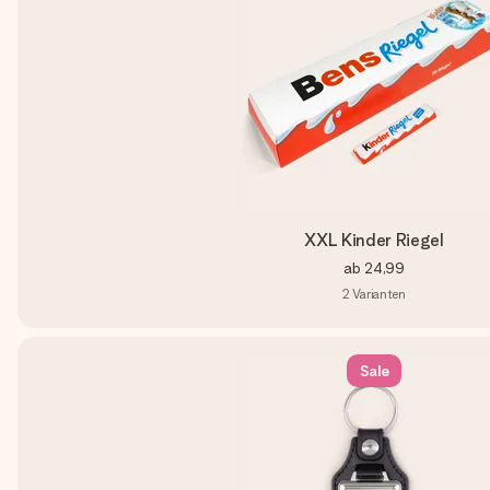
XXL Kinder Riegel
ab
24,99
2
Varianten
Sale