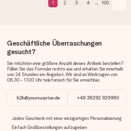
1
2
3
4
...
100
dem Geschenk vermeldet. Du kannst darauf vertrauen, dass
eine fristgerechte Lieferung durch unsere Lieferdienste
erfolgt.
Welche Lieferoptionen stehen zur Verfügung?
Derzeit können wir (noch) keine verschiedenen Lieferoptionen
anbieten. Das Geschenk, das bestellt wird, wird als Paket oder
Geschäftliche Überraschungen
Päckchen versendet. Möchtest du wissen, ob es als Paket
oder Päckchen geliefert wird, kontaktiere bitte unseren
gesucht?
Kundenservice.
Sie möchten eine größere Anzahl dieses Artikels bestellen?
Zahlung
Füllen Sie das Formular rechts aus und erhalten Sie innerhalb
Wie kann ich meine Bestellung bezahlen?
von 24 Stunden ein Angebot. Wir sind an Werktagen von
Wir bieten die folgenden Zahlungsoptionen an: Vorauskasse
08.30 - 17.00 Uhr telefonisch für Sie erreichbar.
mit normaler Überweisung, Sofortüberweisung, Paypal,
Kreditkarte oder auf Rechnung über Klarna. Bei einer
manuellen Überweisung verlängert sich die Lieferzeit des
b2b@yoursurprise.de
+49 39292 929990
Geschenks jedoch um 3 Werktage.
Geschenk empfangen
Jedes Geschenk mit einer einzigartigen Personalisierung
Was, wenn das Geschenk meine Erwartungen nicht
Einfach Großbestellungen aufzugeben
erfüllt?