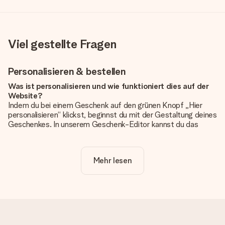
Viel gestellte Fragen
Personalisieren & bestellen
Was ist personalisieren und wie funktioniert dies auf der
Website?
Indem du bei einem Geschenk auf den grünen Knopf „Hier
personalisieren“ klickst, beginnst du mit der Gestaltung deines
Geschenkes. In unserem Geschenk-Editor kannst du das
Geschenk komplett nach Wunsch mit deinem eigenen Foto
und/oder Text gestalten. Wenn du möchtest, wählst du auch
noch eines unserer angebotenen Designs, um deinem
Mehr lesen
Geschenk die perfekte Ausstrahlung zu verleihen.
Ist die Personalisierung im Preis enthalten?
Der auf der Website angezeigte Preis ist inklusive der
Personalisierung. So ist und bleibt es übersichtlich!
Hat mein Foto die richtige Qualität?