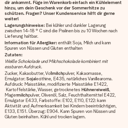
dir ankommt. Füge im Warenkorb einfach ein Kühlelement
hinzu, um dein Geschenk vor der Sommerhitze zu
schützen. Fragen? Unser Kundenservice hilft dir gerne
weiter!
Lagerungshinweise:
Bei kühler und dunkler Lagerung
zwischen 14-18 ° C sind die Pralinen bis zu 10 Wochen nach
Lieferung haltbar.
Information für Allergiker:
enthält Soja, Milch und kann
Spuren von Nüssen und Gluten enthalten
Zutaten:
Weiße Schokolade und Milchschokolade kombiniert mit
essbaren Aufdruck.
Zucker, Kakaobutter, Voll
milch
pulver, Kakaomasse,
Emulgator;
Soja
lecithine, E435, natürliches Vanillearoma.
Aufdruck: Maisstärke, modifizierte Maisstärke E1422,
Kartoffelstärke, Wasser, getrocknetes
Hühnereiweiß
,
Mager
milch
pulver, Olivenöl, Salz, Feuchthaltemittel E422,
Emulgator E433, Farbstoffe: E102, E110, E122: kann
Aktivität und Aufmerksamkeit bei Kindern beeinträchtigen,
E133, E151. Überzug: E904. Kann Spuren von Nüssen und
Gluten beinhalten. Kühl und trocken lagern.