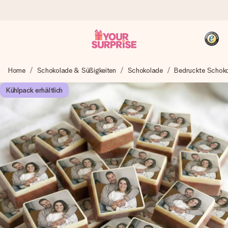
Heute bestellt, in 1 Werktag verschickt
Home
Schokolade & Süßigkeiten
Schokolade
Bedruckte Schok
Wir bereiten dein Geschenk sorgfältig vor und schicken es
blitzschnell – damit du es genau zum richtigen Zeitpunkt
Kühlpack erhältlich
überreichen kannst, wenn es am meisten zählt.
4,8 (basierend auf +15.000 Bewertungen)
Unsere Geschenke begeistern. Kunden bewerten uns mit
4,8 bei Google Reviews (Gesamtergebnis aller Länder, in
die wir versenden).
+49 39292 929695