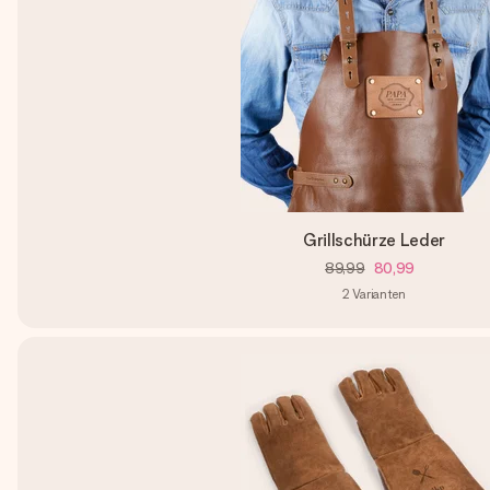
Grillschürze Leder
89,99
80,99
2
Varianten