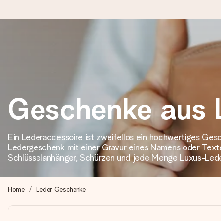
Heute bestellt, in 1 Werktag verschickt
Wir bereiten dein Geschenk sorgfältig vor und schicken es bli
zählt.
Geschenke aus 
4,8 (basierend auf +15.000 Bewertungen)
Ein Lederaccessoire ist zweifellos ein hochwertiges Ges
Unsere Geschenke begeistern. Kunden bewerten uns mit 4,8 be
Ledergeschenk mit einer Gravur eines Namens oder Texte
Schlüsselanhänger, Schürzen und jede Menge Luxus-Led
+49 39292 929695
Home
Leder Geschenke
Montag - Freitag : 8:30 - 17:00 Uhr
Samstag - Sonntag : 8:30 - 13:00 Uhr