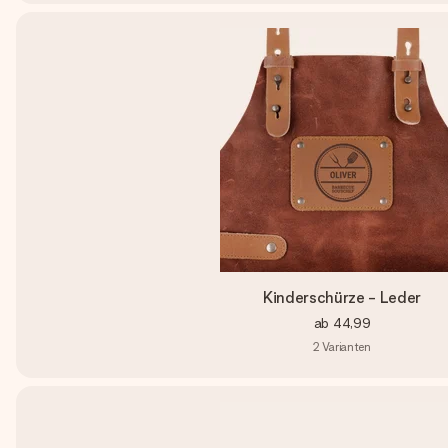
Kinderschürze - Leder
ab
44,99
2
Varianten