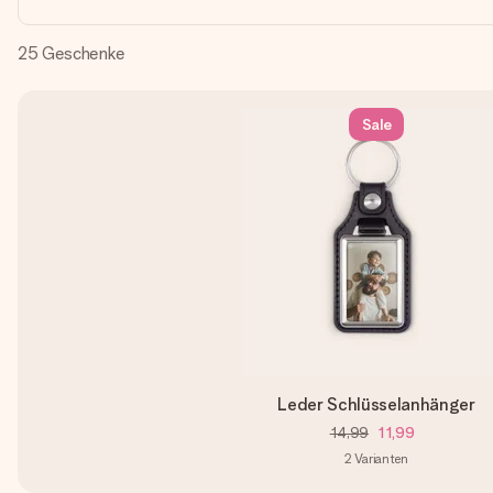
25
Geschenke
Sale
Leder Schlüsselanhänger
14,99
11,99
2
Varianten