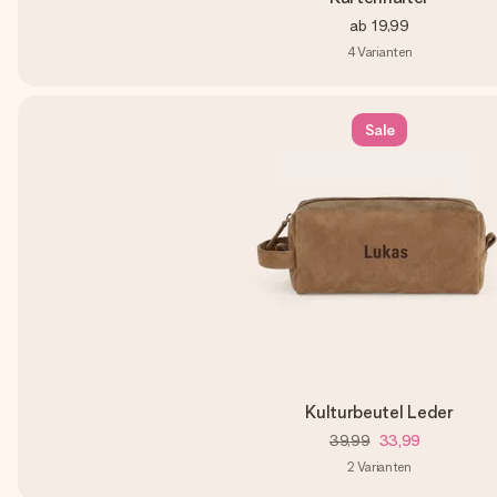
ab
19,99
4
Varianten
Sale
Kulturbeutel Leder
39,99
33,99
2
Varianten