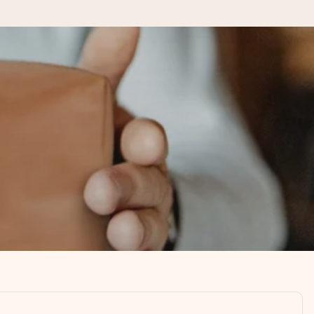
kannst, wenn es am meisten
den).