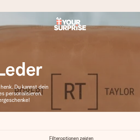
tzschnell – damit du es genau zum richtigen Zeitpunkt überreichen 
Leder
chenk. Du kannst dein
i Google Reviews (Gesamtergebnis aller Länder, in die wir versen
s personalisieren.
ergeschenke!
Filteroptionen zeigen