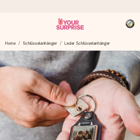
Heute bestellt, in 1 Werktag verschickt
Home
Schlüsselanhänger
Leder Schlüsselanhänger
Wir bereiten dein Geschenk sorgfältig vor und schicken es
blitzschnell – damit du es genau zum richtigen Zeitpunkt
überreichen kannst, wenn es am meisten zählt.
4,8 (basierend auf +15.000 Bewertungen)
Unsere Geschenke begeistern. Kunden bewerten uns mit
4,8 bei Google Reviews (Gesamtergebnis aller Länder, in
die wir versenden).
+49 39292 929695