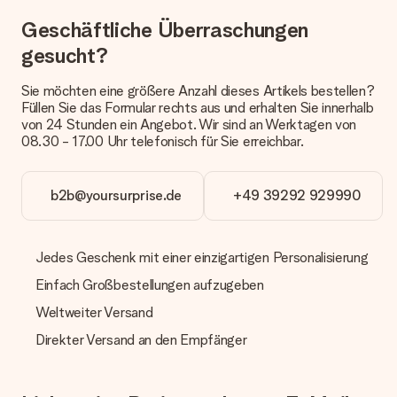
Derzeit können wir (noch) keine verschiedenen Lieferoptionen
Geschäftliche Überraschungen
anbieten. Das Geschenk, das bestellt wird, wird als Paket oder
Päckchen versendet. Möchtest du wissen, ob es als Paket
gesucht?
oder Päckchen geliefert wird, kontaktiere bitte unseren
Kundenservice.
Sie möchten eine größere Anzahl dieses Artikels bestellen?
Füllen Sie das Formular rechts aus und erhalten Sie innerhalb
Zahlung
von 24 Stunden ein Angebot. Wir sind an Werktagen von
Wie kann ich meine Bestellung bezahlen?
08.30 - 17.00 Uhr telefonisch für Sie erreichbar.
Wir bieten die folgenden Zahlungsoptionen an: Vorauskasse
mit normaler Überweisung, Sofortüberweisung, Paypal,
Kreditkarte oder auf Rechnung über Klarna. Bei einer
b2b@yoursurprise.de
+49 39292 929990
manuellen Überweisung verlängert sich die Lieferzeit des
Geschenks jedoch um 3 Werktage.
Jedes Geschenk mit einer einzigartigen Personalisierung
Geschenk empfangen
Einfach Großbestellungen aufzugeben
Was, wenn das Geschenk meine Erwartungen nicht
erfüllt?
Weltweiter Versand
Sollte das Geschenk wider Erwarten deine Erwartungen nicht
erfüllen, bitten wir dich, unseren Kundenservice zu
Direkter Versand an den Empfänger
kontaktieren. Dort wird dir umgehend ein passender
Lösungsvorschlag unterbreitet.