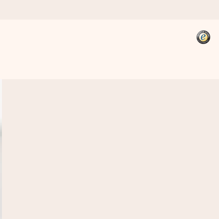
kannst, wenn es am meisten
den).