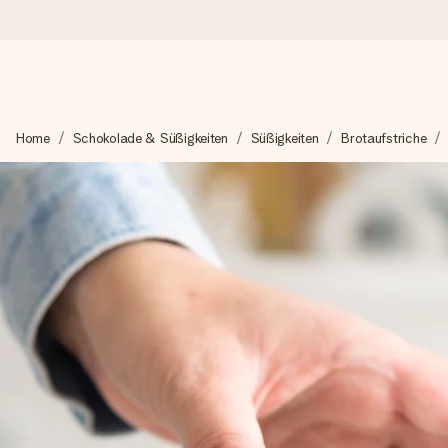
Heute bestellt, in 1 Werktag verschickt
Home
Schokolade & Süßigkeiten
Süßigkeiten
Brotaufstriche
Wir bereiten dein Geschenk sorgfältig vor und schicken es bli
zählt.
4,8 (basierend auf +15.000 Bewertungen)
Unsere Geschenke begeistern. Kunden bewerten uns mit 4,8 be
+49 39292 929695
Montag - Freitag : 8:30 - 17:00 Uhr
Samstag - Sonntag : 8:30 - 13:00 Uhr