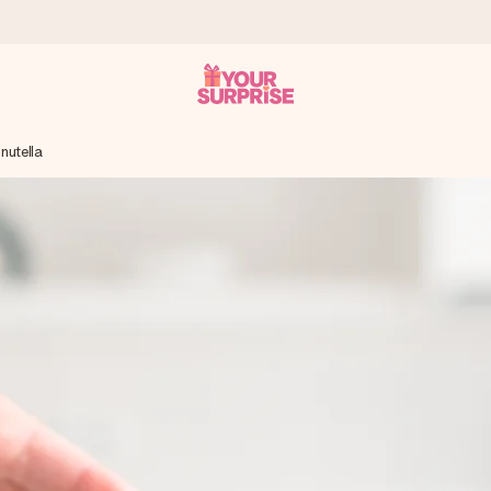
nutella
tzschnell – damit du es genau zum richtigen Zeitpunkt überreichen 
i Google Reviews (Gesamtergebnis aller Länder, in die wir versen