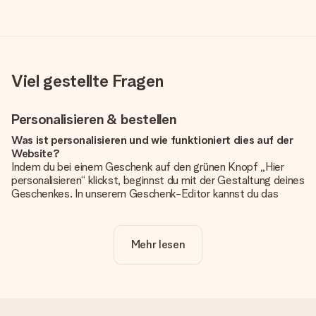
Viel gestellte Fragen
Personalisieren & bestellen
Was ist personalisieren und wie funktioniert dies auf der
Website?
Indem du bei einem Geschenk auf den grünen Knopf „Hier
personalisieren“ klickst, beginnst du mit der Gestaltung deines
Geschenkes. In unserem Geschenk-Editor kannst du das
Geschenk komplett nach Wunsch mit deinem eigenen Foto
und/oder Text gestalten. Wenn du möchtest, wählst du auch
noch eines unserer angebotenen Designs, um deinem
Mehr lesen
Geschenk die perfekte Ausstrahlung zu verleihen.
Ist die Personalisierung im Preis enthalten?
Der auf der Website angezeigte Preis ist inklusive der
Personalisierung. So ist und bleibt es übersichtlich!