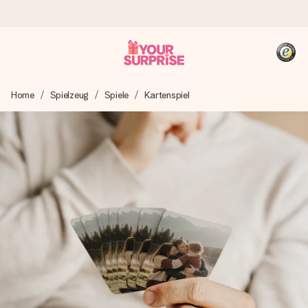
Heute bestellt, in 1 Werktag verschickt
Home
Spielzeug
Spiele
Kartenspiel
Wir bereiten dein Geschenk sorgfältig vor und schicken es
blitzschnell – damit du es genau zum richtigen Zeitpunkt
überreichen kannst, wenn es am meisten zählt.
4,8 (basierend auf +15.000 Bewertungen)
Unsere Geschenke begeistern. Kunden bewerten uns mit
4,8 bei Google Reviews (Gesamtergebnis aller Länder, in
die wir versenden).
+49 39292 929695