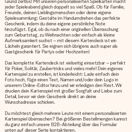
Grund zeitlos! Mit unseren personalisierten Spielkarten macht
jeder Spieleabend gleich doppelt so viel Spaß. Ob für Familie,
Freunde, deinen Lieblingsmenschen oder deine eigene
Spielesammlung: Gestalte im Handumdrehen das perfekte
Geschenk, indem du deine eigene persönliche Note
hinzufügst. Egal, ob du nach einer originellen Überraschung
zum Geburtstag, zu Weihnachten oder einfach als kleine
Aufmerksamkeit suchst – mit diesem Kartendeck ist ein
Lächeln garantiert. Sie eignen sich übrigens auch super als
Gastgeschenk für Partys oder Hochzeiten!
Das komplette Kartendeck ist vielseitig einsetzbar – perfekt
für Poker, Solitär, Zaubertricks und vieles mehr! Dein eigenes
Kartenspiel zu erstellen, ist kinderleicht: Lade einfach dein
Foto hoch, füge einen Text, Namen und/oder dein Logo in
unserem Online-Editor hinzu und wir erledigen den Rest. Wir
drucken dein Kartenspiel mit großer Sorgfalt und Liebe zum
Detail, bevor wir dein Geschenk direkt an deine
Wunschadresse schicken.
Du möchtest gleich mehrere Leute mit einem personalisierten
Kartenspiel überraschen? Bei größeren Bestellmengen kannst
du ganz einfach unsere B2B-Abteilung über das Formular
unten auf dieser Seite kontaktieren.