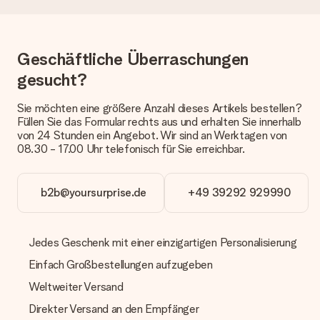
Welche Lieferoptionen stehen zur Verfügung?
Derzeit können wir (noch) keine verschiedenen Lieferoptionen
anbieten. Das Geschenk, das bestellt wird, wird als Paket oder
Päckchen versendet. Möchtest du wissen, ob es als Paket
Geschäftliche Überraschungen
oder Päckchen geliefert wird, kontaktiere bitte unseren
Kundenservice.
gesucht?
Zahlung
Sie möchten eine größere Anzahl dieses Artikels bestellen?
Wie kann ich meine Bestellung bezahlen?
Füllen Sie das Formular rechts aus und erhalten Sie innerhalb
Wir bieten die folgenden Zahlungsoptionen an: Vorauskasse
von 24 Stunden ein Angebot. Wir sind an Werktagen von
mit normaler Überweisung, Sofortüberweisung, Paypal,
08.30 - 17.00 Uhr telefonisch für Sie erreichbar.
Kreditkarte oder auf Rechnung über Klarna. Bei einer
manuellen Überweisung verlängert sich die Lieferzeit des
Geschenks jedoch um 3 Werktage.
b2b@yoursurprise.de
+49 39292 929990
Geschenk empfangen
Was, wenn das Geschenk meine Erwartungen nicht
Jedes Geschenk mit einer einzigartigen Personalisierung
erfüllt?
Einfach Großbestellungen aufzugeben
Sollte das Geschenk wider Erwarten deine Erwartungen nicht
erfüllen, bitten wir dich, unseren Kundenservice zu
Weltweiter Versand
kontaktieren. Dort wird dir umgehend ein passender
Lösungsvorschlag unterbreitet.
Direkter Versand an den Empfänger