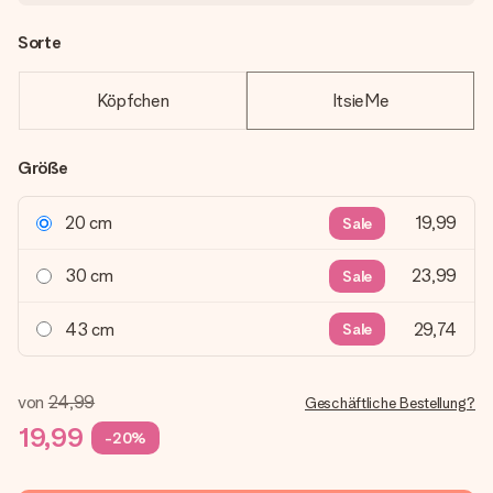
Sorte
Köpfchen
ItsieMe
Größe
20 cm
19,99
Sale
30 cm
23,99
Sale
43 cm
29,74
Sale
von
24,99
Geschäftliche Bestellung?
19,99
-20%