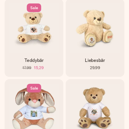
Sale
Teddybär
Liebesbär
17,99
15,29
29,99
Sale