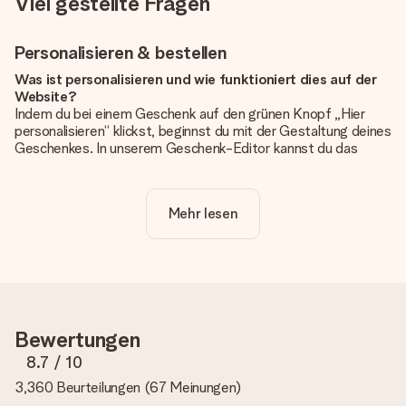
Viel gestellte Fragen
Personalisieren & bestellen
Was ist personalisieren und wie funktioniert dies auf der
Website?
Indem du bei einem Geschenk auf den grünen Knopf „Hier
personalisieren“ klickst, beginnst du mit der Gestaltung deines
Geschenkes. In unserem Geschenk-Editor kannst du das
Geschenk komplett nach Wunsch mit deinem eigenen Foto
und/oder Text gestalten. Wenn du möchtest, wählst du auch
noch eines unserer angebotenen Designs, um deinem
Mehr lesen
Geschenk die perfekte Ausstrahlung zu verleihen.
Ist die Personalisierung im Preis enthalten?
Der auf der Website angezeigte Preis ist inklusive der
Personalisierung. So ist und bleibt es übersichtlich!
Hat mein Foto die richtige Qualität?
Bewertungen
Wir möchten sicherstellen, dass du mit deinem Geschenk
rundum zufrieden bist. Deshalb ist es wichtig, qualitativ
8.7
/ 10
hochwertige Fotos zu verwenden. Wenn du dir nicht sicher
3,360 Beurteilungen
(
67 Meinungen
)
bist, ob dein Bild die erforderliche Qualität aufweist, wende