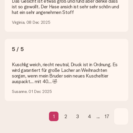
Das Gesicht ist etwas groß und rund aber denke dass
persönliche Nachricht schreiben, sodass der Empfänger genau
ist so gewollt. Der Hase ansich ist sehr sehr schön und
weiß, von wem die Überraschung ist.
hat ein sehr angenehmen Stoff
Wird mein Geschenk in Geschenkpapier geliefert?
Virginia, 08 Dec 2025
Derzeit bieten wir (noch) keinen Einpackservice. Aber unsere
Geschenke werden in einer fröhlichen Versandverpackung
geliefert. Somit ist dein Geschenk automatisch zum
Verschenken bereit oder kann sofort an den Empfänger
geschickt werden.
5 / 5
Lieferzeit, Lieferoptionen und Versandkosten
Kuschlig weich, riecht neutral, Druck ist in Ordnung. Es
wird garantiert für große Lacher an Weihnachten
Kann ich ein Lieferdatum wählen?
sorgen, wenn mein Bruder sein neues Kuscheltier
Bedauerlicherweise ist es momentan (noch) nicht möglich, das
auspackt… mit 40… 🤣
Geschenk zu einem Wunschtermin liefern zu lassen.
Susanne, 01 Dec 2025
Wie lange dauert die Lieferzeit und wann werde ich mein
Geschenk erhalten?
Die aktuelle Lieferzeit steht jeweils auf der Produktseite bei
dem Geschenk vermeldet. Du kannst darauf vertrauen, dass
1
2
3
4
...
17
eine fristgerechte Lieferung durch unsere Lieferdienste
erfolgt.