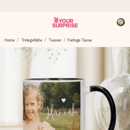
Heute bestellt, in 1 Werktag verschickt
Home
Trinkgefäße
Tassen
Farbige Tasse
Wir bereiten dein Geschenk sorgfältig vor und schicken es
blitzschnell – damit du es genau zum richtigen Zeitpunkt
überreichen kannst, wenn es am meisten zählt.
4,8 (basierend auf +15.000 Bewertungen)
Unsere Geschenke begeistern. Kunden bewerten uns mit
4,8 bei Google Reviews (Gesamtergebnis aller Länder, in
die wir versenden).
+49 39292 929695