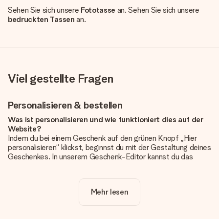
Sehen Sie sich unsere
Fototasse
an. Sehen Sie sich unsere
bedruckten Tassen
an.
Viel gestellte Fragen
Personalisieren & bestellen
Was ist personalisieren und wie funktioniert dies auf der
Website?
Indem du bei einem Geschenk auf den grünen Knopf „Hier
personalisieren“ klickst, beginnst du mit der Gestaltung deines
Geschenkes. In unserem Geschenk-Editor kannst du das
Geschenk komplett nach Wunsch mit deinem eigenen Foto
und/oder Text gestalten. Wenn du möchtest, wählst du auch
noch eines unserer angebotenen Designs, um deinem
Mehr lesen
Geschenk die perfekte Ausstrahlung zu verleihen.
Ist die Personalisierung im Preis enthalten?