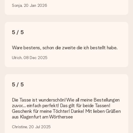
Kontaktiere bitte unseren Kundenservice, dort wird dir gerne
Sonja, 20 Jan 2026
weitergeholfen!
Wie füge ich eine Geschenkkarte hinzu? Was genau ist
die Geschenkkarte?
5 / 5
In unserem Warenkorb bieten wie die Option „Gratis
Geschenkkarte“ an. Klicke diese Option an, wenn du diese
Karte mitschicken möchtest. Auf diese Karte kannst du eine
Ware bestens, schon die zweite die ich bestellt habe.
persönliche Nachricht schreiben, sodass der Empfänger genau
weiß, von wem die Überraschung ist.
Ulrich, 08 Dec 2025
Wird mein Geschenk in Geschenkpapier geliefert?
Derzeit bieten wir (noch) keinen Einpackservice. Aber unsere
Geschenke werden in einer fröhlichen Versandverpackung
geliefert. Somit ist dein Geschenk automatisch zum
5 / 5
Verschenken bereit oder kann sofort an den Empfänger
geschickt werden.
Die Tasse ist wunderschön! Wie all meine Bestellungen
zuvor... einfach perfekt! Das gilt für beide Tassen!
Lieferzeit, Lieferoptionen und Versandkosten
Geschenk für meine Töchter! Danke! Mit lieben Grüßen
aus Klagenfurt am Wörthersee
Kann ich ein Lieferdatum wählen?
Bedauerlicherweise ist es momentan (noch) nicht möglich, das
Christine, 20 Jul 2025
Geschenk zu einem Wunschtermin liefern zu lassen.