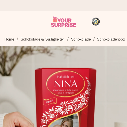
Heute bestellt, in 1 Werktag verschickt
Home
Schokolade & Süßigkeiten
Schokolade
Schokoladenbox
Wir bereiten dein Geschenk sorgfältig vor und schicken es
blitzschnell – damit du es genau zum richtigen Zeitpunkt
überreichen kannst, wenn es am meisten zählt.
4,8 (basierend auf +15.000 Bewertungen)
Unsere Geschenke begeistern. Kunden bewerten uns mit
4,8 bei Google Reviews (Gesamtergebnis aller Länder, in
die wir versenden).
+49 39292 929695