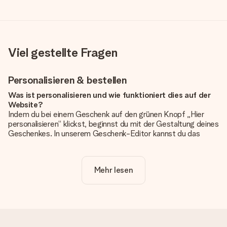
Viel gestellte Fragen
Personalisieren & bestellen
Was ist personalisieren und wie funktioniert dies auf der
Website?
Indem du bei einem Geschenk auf den grünen Knopf „Hier
personalisieren“ klickst, beginnst du mit der Gestaltung deines
Geschenkes. In unserem Geschenk-Editor kannst du das
Geschenk komplett nach Wunsch mit deinem eigenen Foto
und/oder Text gestalten. Wenn du möchtest, wählst du auch
noch eines unserer angebotenen Designs, um deinem
Mehr lesen
Geschenk die perfekte Ausstrahlung zu verleihen.
Ist die Personalisierung im Preis enthalten?
Der auf der Website angezeigte Preis ist inklusive der
Personalisierung. So ist und bleibt es übersichtlich!