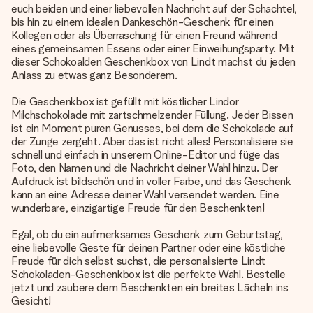
euch beiden und einer liebevollen Nachricht auf der Schachtel,
bis hin zu einem idealen Dankeschön-Geschenk für einen
Kollegen oder als Überraschung für einen Freund während
eines gemeinsamen Essens oder einer Einweihungsparty. Mit
dieser Schokoalden Geschenkbox von Lindt machst du jeden
Anlass zu etwas ganz Besonderem.
Die Geschenkbox ist gefüllt mit köstlicher Lindor
Milchschokolade mit zartschmelzender Füllung. Jeder Bissen
ist ein Moment puren Genusses, bei dem die Schokolade auf
der Zunge zergeht. Aber das ist nicht alles! Personalisiere sie
schnell und einfach in unserem Online-Editor und füge das
Foto, den Namen und die Nachricht deiner Wahl hinzu. Der
Aufdruck ist bildschön und in voller Farbe, und das Geschenk
kann an eine Adresse deiner Wahl versendet werden. Eine
wunderbare, einzigartige Freude für den Beschenkten!
Egal, ob du ein aufmerksames Geschenk zum Geburtstag,
eine liebevolle Geste für deinen Partner oder eine köstliche
Freude für dich selbst suchst, die personalisierte Lindt
Schokoladen-Geschenkbox ist die perfekte Wahl. Bestelle
jetzt und zaubere dem Beschenkten ein breites Lächeln ins
Gesicht!