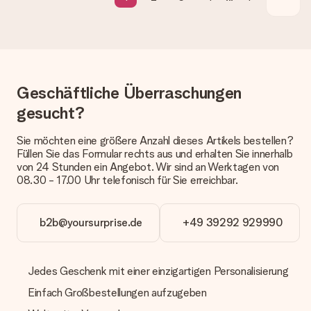
Die aktuelle Lieferzeit steht jeweils auf der Produktseite bei
dem Geschenk vermeldet. Du kannst darauf vertrauen, dass
eine fristgerechte Lieferung durch unsere Lieferdienste
erfolgt.
Welche Lieferoptionen stehen zur Verfügung?
Derzeit können wir (noch) keine verschiedenen Lieferoptionen
Geschäftliche Überraschungen
anbieten. Das Geschenk, das bestellt wird, wird als Paket oder
gesucht?
Päckchen versendet. Möchtest du wissen, ob es als Paket
oder Päckchen geliefert wird, kontaktiere bitte unseren
Kundenservice.
Sie möchten eine größere Anzahl dieses Artikels bestellen?
Füllen Sie das Formular rechts aus und erhalten Sie innerhalb
Zahlung
von 24 Stunden ein Angebot. Wir sind an Werktagen von
08.30 - 17.00 Uhr telefonisch für Sie erreichbar.
Wie kann ich meine Bestellung bezahlen?
Wir bieten die folgenden Zahlungsoptionen an: Vorauskasse
mit normaler Überweisung, Sofortüberweisung, Paypal,
b2b@yoursurprise.de
+49 39292 929990
Kreditkarte oder auf Rechnung über Klarna. Bei einer
manuellen Überweisung verlängert sich die Lieferzeit des
Geschenks jedoch um 3 Werktage.
Jedes Geschenk mit einer einzigartigen Personalisierung
Geschenk empfangen
Einfach Großbestellungen aufzugeben
Was, wenn das Geschenk meine Erwartungen nicht