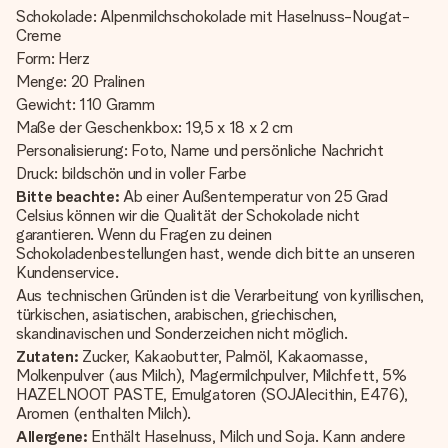
Schokolade: Alpenmilchschokolade mit Haselnuss-Nougat-
Creme
Form: Herz
Menge: 20 Pralinen
Gewicht: 110 Gramm
Maße der Geschenkbox: 19,5 x 18 x 2 cm
Personalisierung: Foto, Name und persönliche Nachricht
Druck: bildschön und in voller Farbe
Bitte beachte:
Ab einer Außentemperatur von 25 Grad
Celsius können wir die Qualität der Schokolade nicht
garantieren. Wenn du Fragen zu deinen
Schokoladenbestellungen hast, wende dich bitte an unseren
Kundenservice.
Aus technischen Gründen ist die Verarbeitung von kyrillischen,
türkischen, asiatischen, arabischen, griechischen,
skandinavischen und Sonderzeichen nicht möglich.
Zutaten:
Zucker, Kakaobutter, Palmöl, Kakaomasse,
Molkenpulver (aus Milch), Magermilchpulver, Milchfett, 5%
HAZELNOOT PASTE, Emulgatoren (SOJAlecithin, E476),
Aromen (enthalten Milch).
Allergene:
Enthält Haselnuss, Milch und Soja. Kann andere