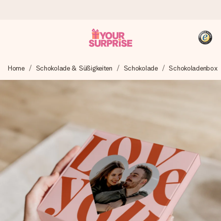
Heute bestellt, in 1 Werktag verschickt
Home
Schokolade & Süßigkeiten
Schokolade
Schokoladenbox
Wir bereiten dein Geschenk sorgfältig vor und schicken es
blitzschnell – damit du es genau zum richtigen Zeitpunkt
überreichen kannst, wenn es am meisten zählt.
4,8 (basierend auf +15.000 Bewertungen)
Unsere Geschenke begeistern. Kunden bewerten uns mit
4,8 bei Google Reviews (Gesamtergebnis aller Länder, in
die wir versenden).
+49 39292 929695