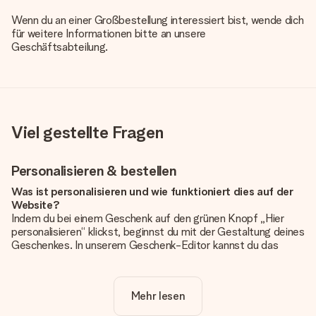
Wenn du an einer Großbestellung interessiert bist, wende dich
für weitere Informationen bitte an unsere
Geschäftsabteilung.
Viel gestellte Fragen
Personalisieren & bestellen
Was ist personalisieren und wie funktioniert dies auf der
Website?
Indem du bei einem Geschenk auf den grünen Knopf „Hier
personalisieren“ klickst, beginnst du mit der Gestaltung deines
Geschenkes. In unserem Geschenk-Editor kannst du das
Geschenk komplett nach Wunsch mit deinem eigenen Foto
und/oder Text gestalten. Wenn du möchtest, wählst du auch
noch eines unserer angebotenen Designs, um deinem
Mehr lesen
Geschenk die perfekte Ausstrahlung zu verleihen.