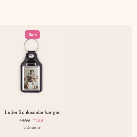
Sale
Leder Schlüsselanhänger
14,99
11,99
2
Varianten