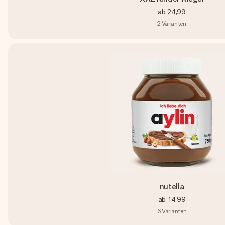
ab
24,99
2
Varianten
nutella
ab
14,99
6
Varianten