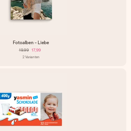
Fotoalben - Liebe
19,99
17,99
2
Varianten