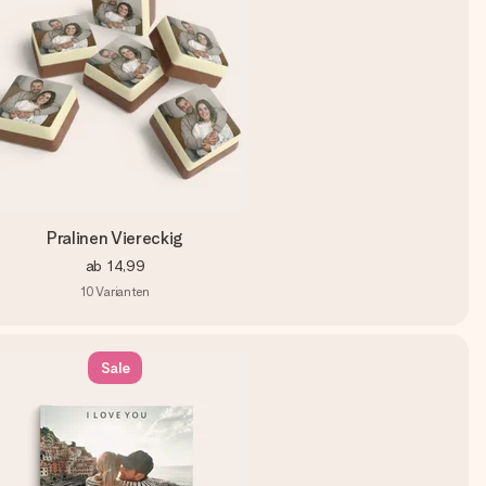
Pralinen Viereckig
ab
14,99
10
Varianten
Sale