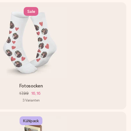
Sale
Fotosocken
17,99
16,16
3
Varianten
Kühlpack