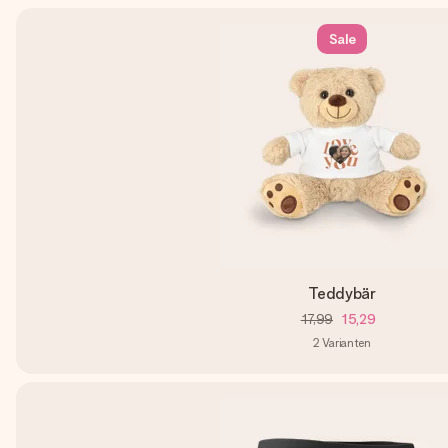
Sale
Teddybär
17,99
15,29
2
Varianten