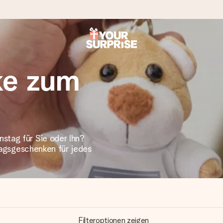
ke zum
tzschnell – damit du es genau zum richtigen Zeitpunkt überreichen 
stag für Sie oder Ihn?
i Google Reviews (Gesamtergebnis aller Länder, in die wir versen
stagsgeschenken für jedes
Filteroptionen zeigen