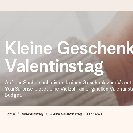
Heute bestellt, in 1 Werktag verschickt
Kleine Geschen
Wir bereiten dein Geschenk sorgfältig vor und schicken es bli
zählt.
Valentinstag
4,8 (basierend auf +15.000 Bewertungen)
Auf der Suche nach einem kleinen Geschenk zum Valentin
Unsere Geschenke begeistern. Kunden bewerten uns mit 4,8 be
YourSurprise bietet eine Vielzahl an originellen Valentin
Budget.
+49 39292 929695
Home
Valentinstag
Kleine Valentinstag Geschenke
Montag - Freitag : 8:30 - 17:00 Uhr
Samstag - Sonntag : 8:30 - 13:00 Uhr