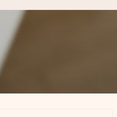
kannst, wenn es am meisten
den).