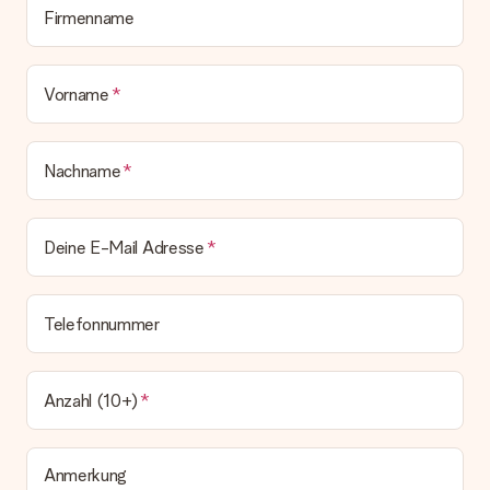
Lieferschein. Die Rechnung zu deiner Bestellung erhältst du
Firmenname
zeitgleich mit der Bestätigungsmail und kannst sie jederzeit in
deinem MySurprise Account einsehen. Du kannst das
Geschenk also direkt beim Empfänger liefern lassen und es
Vorname
bleibt eine echte Überraschung!
Nachname
Deine E-Mail Adresse
Telefonnummer
Anzahl (10+)
Anmerkung