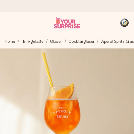
Heute bestellt, in 1 Werktag verschickt
Home
Trinkgefäße
Gläser
Cocktailgläser
Aperol Spritz Glas
Wir bereiten dein Geschenk sorgfältig vor und schicken es
blitzschnell – damit du es genau zum richtigen Zeitpunkt
überreichen kannst, wenn es am meisten zählt.
4,8 (basierend auf +15.000 Bewertungen)
Unsere Geschenke begeistern. Kunden bewerten uns mit
4,8 bei Google Reviews (Gesamtergebnis aller Länder, in
die wir versenden).
+49 39292 929695