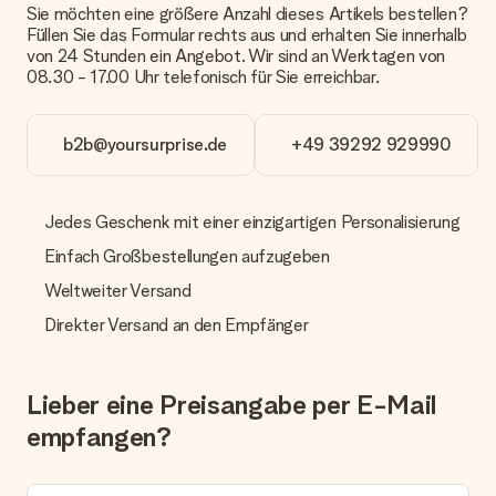
Sie möchten eine größere Anzahl dieses Artikels bestellen?
Päckchen versendet. Möchtest du wissen, ob es als Paket
Füllen Sie das Formular rechts aus und erhalten Sie innerhalb
oder Päckchen geliefert wird, kontaktiere bitte unseren
von 24 Stunden ein Angebot. Wir sind an Werktagen von
Kundenservice.
08.30 - 17.00 Uhr telefonisch für Sie erreichbar.
Zahlung
Wie kann ich meine Bestellung bezahlen?
b2b@yoursurprise.de
+49 39292 929990
Wir bieten die folgenden Zahlungsoptionen an: Vorauskasse
mit normaler Überweisung, Sofortüberweisung, Paypal,
Kreditkarte oder auf Rechnung über Klarna. Bei einer
Jedes Geschenk mit einer einzigartigen Personalisierung
manuellen Überweisung verlängert sich die Lieferzeit des
Geschenks jedoch um 3 Werktage.
Einfach Großbestellungen aufzugeben
Geschenk empfangen
Weltweiter Versand
Was, wenn das Geschenk meine Erwartungen nicht
Direkter Versand an den Empfänger
erfüllt?
Sollte das Geschenk wider Erwarten deine Erwartungen nicht
erfüllen, bitten wir dich, unseren Kundenservice zu
Lieber eine Preisangabe per E-Mail
kontaktieren. Dort wird dir umgehend ein passender
Lösungsvorschlag unterbreitet.
empfangen?
Wird die Rechnung mit der Bestellung mitverschickt?
Alle Lieferungen erfolgen ohne Rechnung und/oder