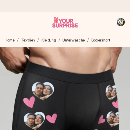
Heute bestellt, in 1 Werktag verschickt
Home
Textilien
Kleidung
Unterwäsche
Boxershort
Wir bereiten dein Geschenk sorgfältig vor und schicken es
blitzschnell – damit du es genau zum richtigen Zeitpunkt
überreichen kannst, wenn es am meisten zählt.
4,8 (basierend auf +15.000 Bewertungen)
Unsere Geschenke begeistern. Kunden bewerten uns mit
4,8 bei Google Reviews (Gesamtergebnis aller Länder, in
die wir versenden).
+49 39292 929695