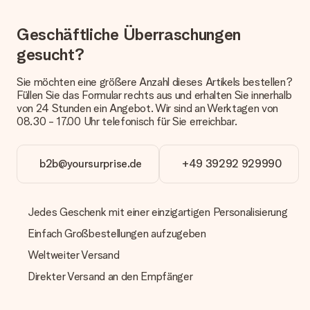
Päckchen versendet. Möchtest du wissen, ob es als Paket
oder Päckchen geliefert wird, kontaktiere bitte unseren
Geschäftliche Überraschungen
Kundenservice.
gesucht?
Zahlung
Wie kann ich meine Bestellung bezahlen?
Sie möchten eine größere Anzahl dieses Artikels bestellen?
Wir bieten die folgenden Zahlungsoptionen an: Vorauskasse
Füllen Sie das Formular rechts aus und erhalten Sie innerhalb
mit normaler Überweisung, Sofortüberweisung, Paypal,
von 24 Stunden ein Angebot. Wir sind an Werktagen von
Kreditkarte oder auf Rechnung über Klarna. Bei einer
08.30 - 17.00 Uhr telefonisch für Sie erreichbar.
manuellen Überweisung verlängert sich die Lieferzeit des
Geschenks jedoch um 3 Werktage.
b2b@yoursurprise.de
+49 39292 929990
Geschenk empfangen
Was, wenn das Geschenk meine Erwartungen nicht
erfüllt?
Jedes Geschenk mit einer einzigartigen Personalisierung
Sollte das Geschenk wider Erwarten deine Erwartungen nicht
Einfach Großbestellungen aufzugeben
erfüllen, bitten wir dich, unseren Kundenservice zu
kontaktieren. Dort wird dir umgehend ein passender
Weltweiter Versand
Lösungsvorschlag unterbreitet.
Direkter Versand an den Empfänger
Wird die Rechnung mit der Bestellung mitverschickt?
Alle Lieferungen erfolgen ohne Rechnung und/oder