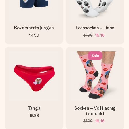
Boxershorts jungen
Fotosocken - Liebe
14,99
17,99
16,16
Sale
Tanga
Socken – Vollflächig
bedruckt
19,99
17,99
16,16