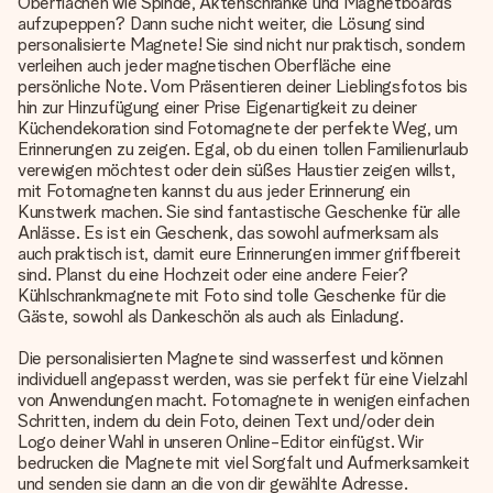
Oberflächen wie Spinde, Aktenschränke und Magnetboards
aufzupeppen? Dann suche nicht weiter, die Lösung sind
personalisierte Magnete! Sie sind nicht nur praktisch, sondern
verleihen auch jeder magnetischen Oberfläche eine
persönliche Note. Vom Präsentieren deiner Lieblingsfotos bis
hin zur Hinzufügung einer Prise Eigenartigkeit zu deiner
Küchendekoration sind Fotomagnete der perfekte Weg, um
Erinnerungen zu zeigen. Egal, ob du einen tollen Familienurlaub
verewigen möchtest oder dein süßes Haustier zeigen willst,
mit Fotomagneten kannst du aus jeder Erinnerung ein
Kunstwerk machen. Sie sind fantastische Geschenke für alle
Anlässe. Es ist ein Geschenk, das sowohl aufmerksam als
auch praktisch ist, damit eure Erinnerungen immer griffbereit
sind. Planst du eine Hochzeit oder eine andere Feier?
Kühlschrankmagnete mit Foto sind tolle Geschenke für die
Gäste, sowohl als Dankeschön als auch als Einladung.
Die personalisierten Magnete sind wasserfest und können
individuell angepasst werden, was sie perfekt für eine Vielzahl
von Anwendungen macht. Fotomagnete in wenigen einfachen
Schritten, indem du dein Foto, deinen Text und/oder dein
Logo deiner Wahl in unseren Online-Editor einfügst. Wir
bedrucken die Magnete mit viel Sorgfalt und Aufmerksamkeit
und senden sie dann an die von dir gewählte Adresse.