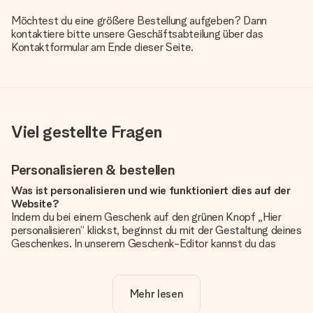
Möchtest du eine größere Bestellung aufgeben? Dann
kontaktiere bitte unsere Geschäftsabteilung über das
Kontaktformular am Ende dieser Seite.
Viel gestellte Fragen
Personalisieren & bestellen
Was ist personalisieren und wie funktioniert dies auf der
Website?
Indem du bei einem Geschenk auf den grünen Knopf „Hier
personalisieren“ klickst, beginnst du mit der Gestaltung deines
Geschenkes. In unserem Geschenk-Editor kannst du das
Geschenk komplett nach Wunsch mit deinem eigenen Foto
und/oder Text gestalten. Wenn du möchtest, wählst du auch
noch eines unserer angebotenen Designs, um deinem
Mehr lesen
Geschenk die perfekte Ausstrahlung zu verleihen.