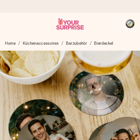
Heute bestellt, in 1 Werktag verschickt
Home
Küchenaccessoires
Barzubehör
Bierdeckel
Wir bereiten dein Geschenk sorgfältig vor und schicken es
blitzschnell – damit du es genau zum richtigen Zeitpunkt
überreichen kannst, wenn es am meisten zählt.
4,8 (basierend auf +15.000 Bewertungen)
Unsere Geschenke begeistern. Kunden bewerten uns mit
4,8 bei Google Reviews (Gesamtergebnis aller Länder, in
die wir versenden).
+49 39292 929695