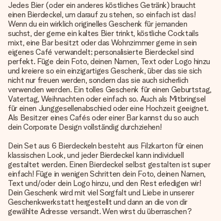
Jedes Bier (oder ein anderes köstliches Getränk) braucht
einen Bierdeckel, um darauf zu stehen, so einfach ist das!
Wenn du ein wirklich originelles Geschenk für jemanden
suchst, der gerne ein kaltes Bier trinkt, köstliche Cocktails
mixt, eine Bar besitzt oder das Wohnzimmer gerne in sein
eigenes Café verwandelt; personalisierte Bierdeckel sind
perfekt. Füge dein Foto, deinen Namen, Text oder Logo hinzu
und kreiere so ein einzigartiges Geschenk, über das sie sich
nicht nur freuen werden, sondern das sie auch sicherlich
verwenden werden. Ein tolles Geschenk für einen Geburtstag,
Vatertag, Weihnachten oder einfach so. Auch als Mitbringsel
für einen Junggesellenabschied oder eine Hochzeit geeignet.
Als Besitzer eines Cafés oder einer Bar kannst du so auch
dein Corporate Design vollständig durchziehen!
Dein Set aus 6 Bierdeckeln besteht aus Filzkarton für einen
klassischen Look, und jeder Bierdeckel kann individuell
gestaltet werden. Einen Bierdeckel selbst gestalten ist super
einfach! Füge in wenigen Schritten dein Foto, deinen Namen,
Text und/oder dein Logo hinzu, und den Rest erledigen wir!
Dein Geschenk wird mit viel Sorgfalt und Liebe in unserer
Geschenkwerkstatt hergestellt und dann an die von dir
gewählte Adresse versandt. Wen wirst du überraschen?