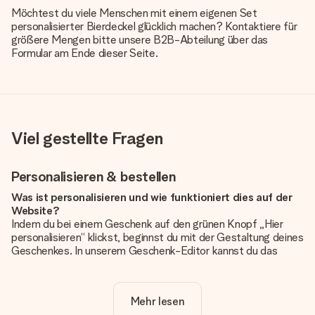
Möchtest du viele Menschen mit einem eigenen Set
personalisierter Bierdeckel glücklich machen? Kontaktiere für
größere Mengen bitte unsere B2B-Abteilung über das
Formular am Ende dieser Seite.
Viel gestellte Fragen
Personalisieren & bestellen
Was ist personalisieren und wie funktioniert dies auf der
Website?
Indem du bei einem Geschenk auf den grünen Knopf „Hier
personalisieren“ klickst, beginnst du mit der Gestaltung deines
Geschenkes. In unserem Geschenk-Editor kannst du das
Geschenk komplett nach Wunsch mit deinem eigenen Foto
und/oder Text gestalten. Wenn du möchtest, wählst du auch
noch eines unserer angebotenen Designs, um deinem
Mehr lesen
Geschenk die perfekte Ausstrahlung zu verleihen.