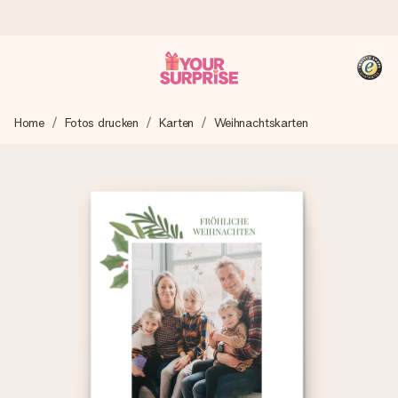
Heute bestellt, in 1 Werktag verschickt
Home
Fotos drucken
Karten
Weihnachtskarten
Wir bereiten dein Geschenk sorgfältig vor und schicken es
blitzschnell – damit du es genau zum richtigen Zeitpunkt
überreichen kannst, wenn es am meisten zählt.
4,8 (basierend auf +15.000 Bewertungen)
Unsere Geschenke begeistern. Kunden bewerten uns mit
4,8 bei Google Reviews (Gesamtergebnis aller Länder, in
die wir versenden).
+49 39292 929695