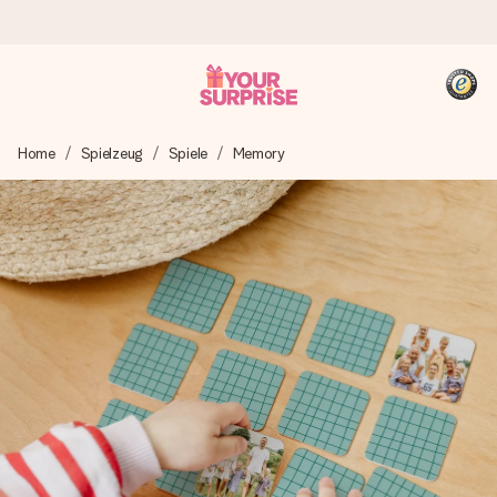
Heute bestellt, in 1 Werktag verschickt
Home
Spielzeug
Spiele
Memory
Wir bereiten dein Geschenk sorgfältig vor und schicken es
blitzschnell – damit du es genau zum richtigen Zeitpunkt
überreichen kannst, wenn es am meisten zählt.
4,8 (basierend auf +15.000 Bewertungen)
Unsere Geschenke begeistern. Kunden bewerten uns mit
4,8 bei Google Reviews (Gesamtergebnis aller Länder, in
die wir versenden).
+49 39292 929695