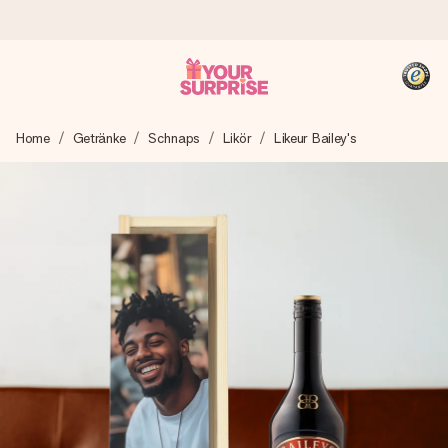
Heute bestellt, in 1 Werktag verschickt
Home
Getränke
Schnaps
Likör
Likeur Bailey's
Wir bereiten dein Geschenk sorgfältig vor und schicken es
blitzschnell – damit du es genau zum richtigen Zeitpunkt
überreichen kannst, wenn es am meisten zählt.
4,8 (basierend auf +15.000 Bewertungen)
Unsere Geschenke begeistern. Kunden bewerten uns mit
4,8 bei Google Reviews (Gesamtergebnis aller Länder, in
die wir versenden).
+49 39292 929695