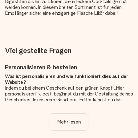
Digestifen bis hin zu Likören, die in leckere Cocktails gemixt
werden können. In diesem breiten Sortiment ist für jeden
Empfänger sicher eine einzigartige Flasche Likör dabei!
Viel gestellte Fragen
Personalisieren & bestellen
Was ist personalisieren und wie funktioniert dies auf der
Website?
Indem du bei einem Geschenk auf den grünen Knopf „Hier
personalisieren“ klickst, beginnst du mit der Gestaltung deines
Geschenkes. In unserem Geschenk-Editor kannst du das
Geschenk komplett nach Wunsch mit deinem eigenen Foto
und/oder Text gestalten. Wenn du möchtest, wählst du auch
noch eines unserer angebotenen Designs, um deinem
Mehr lesen
Geschenk die perfekte Ausstrahlung zu verleihen.
Ist die Personalisierung im Preis enthalten?