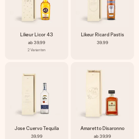
Likeur Licor 43
Likeur Ricard Pastis
ab
39,99
39,99
2
Varianten
Jose Cuervo Tequila
Amaretto Disaronno
39,99
ab
39,99