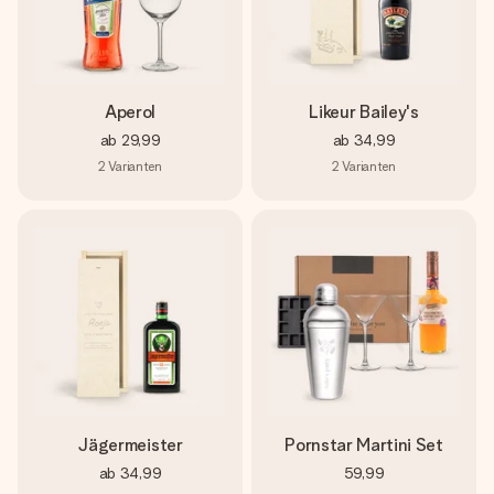
Montag - Freitag : 8:30 - 17:00 Uhr
Samstag - Sonntag : 8:30 - 13:00 Uhr
Aperol
Likeur Bailey's
ab
29,99
ab
34,99
2
Varianten
2
Varianten
Jägermeister
Pornstar Martini Set
ab
34,99
59,99