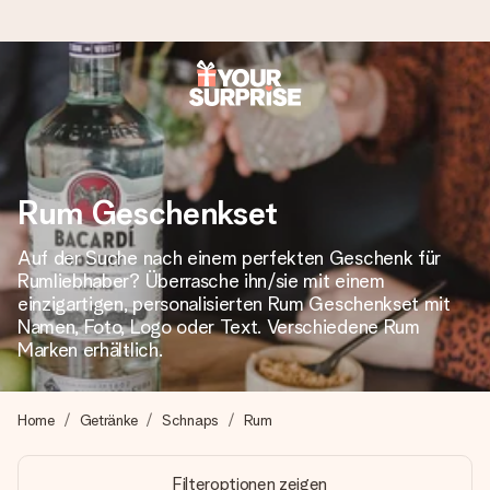
Heute bestellt, in 1 Werktag verschickt
Wir bereiten dein Geschenk sorgfältig vor und schicken es
blitzschnell – damit du es genau zum richtigen Zeitpunkt
überreichen kannst, wenn es am meisten zählt.
Rum Geschenkset
Auf der Suche nach einem perfekten Geschenk für
Rumliebhaber? Überrasche ihn/sie mit einem
4,8 (basierend auf +15.000 Bewertungen)
einzigartigen, personalisierten Rum Geschenkset mit
Unsere Geschenke begeistern. Kunden bewerten uns mit
Namen, Foto, Logo oder Text. Verschiedene Rum
4,8 bei Google Reviews (Gesamtergebnis aller Länder, in
Marken erhältlich.
die wir versenden).
Home
Getränke
Schnaps
Rum
+49 39292 929695
Filteroptionen zeigen