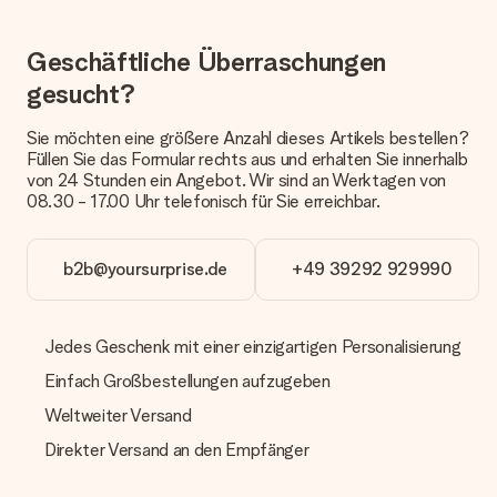
Kann ich ein Lieferdatum wählen?
Bedauerlicherweise ist es momentan (noch) nicht möglich, das
Geschenk zu einem Wunschtermin liefern zu lassen.
Geschäftliche Überraschungen
gesucht?
Wie lange dauert die Lieferzeit und wann werde ich mein
Geschenk erhalten?
Die aktuelle Lieferzeit steht jeweils auf der Produktseite bei
Sie möchten eine größere Anzahl dieses Artikels bestellen?
dem Geschenk vermeldet. Du kannst darauf vertrauen, dass
Füllen Sie das Formular rechts aus und erhalten Sie innerhalb
eine fristgerechte Lieferung durch unsere Lieferdienste
von 24 Stunden ein Angebot. Wir sind an Werktagen von
erfolgt.
08.30 - 17.00 Uhr telefonisch für Sie erreichbar.
Welche Lieferoptionen stehen zur Verfügung?
Derzeit können wir (noch) keine verschiedenen Lieferoptionen
b2b@yoursurprise.de
+49 39292 929990
anbieten. Das Geschenk, das bestellt wird, wird als Paket oder
Päckchen versendet. Möchtest du wissen, ob es als Paket
oder Päckchen geliefert wird, kontaktiere bitte unseren
Kundenservice.
Jedes Geschenk mit einer einzigartigen Personalisierung
Einfach Großbestellungen aufzugeben
Zahlung
Weltweiter Versand
Wie kann ich meine Bestellung bezahlen?
Wir bieten die folgenden Zahlungsoptionen an: Vorauskasse
Direkter Versand an den Empfänger
mit normaler Überweisung, Sofortüberweisung, Paypal,
Kreditkarte oder auf Rechnung über Klarna. Bei einer