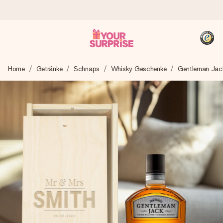
Heute bestellt, in 1 Werktag verschickt
Home
Getränke
Schnaps
Whisky Geschenke
Gentleman Jac
Wir bereiten dein Geschenk sorgfältig vor und schicken es
blitzschnell – damit du es genau zum richtigen Zeitpunkt
überreichen kannst, wenn es am meisten zählt.
4,8 (basierend auf +15.000 Bewertungen)
Unsere Geschenke begeistern. Kunden bewerten uns mit
4,8 bei Google Reviews (Gesamtergebnis aller Länder, in
die wir versenden).
+49 39292 929695