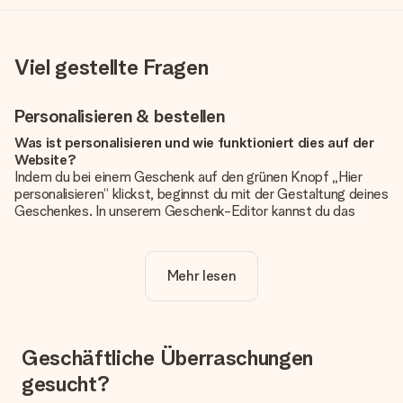
Viel gestellte Fragen
Personalisieren & bestellen
Was ist personalisieren und wie funktioniert dies auf der
Website?
Indem du bei einem Geschenk auf den grünen Knopf „Hier
personalisieren“ klickst, beginnst du mit der Gestaltung deines
Geschenkes. In unserem Geschenk-Editor kannst du das
Geschenk komplett nach Wunsch mit deinem eigenen Foto
und/oder Text gestalten. Wenn du möchtest, wählst du auch
noch eines unserer angebotenen Designs, um deinem
Mehr lesen
Geschenk die perfekte Ausstrahlung zu verleihen.
Ist die Personalisierung im Preis enthalten?
Der auf der Website angezeigte Preis ist inklusive der
Personalisierung. So ist und bleibt es übersichtlich!
Geschäftliche Überraschungen
gesucht?
Hat mein Foto die richtige Qualität?
Wir möchten sicherstellen, dass du mit deinem Geschenk