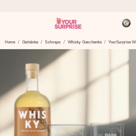
Heute bestellt, in 1 Werktag verschickt
Home
Getränke
Schnaps
Whisky Geschenke
YourSurprise W
Wir bereiten dein Geschenk sorgfältig vor und schicken es
blitzschnell – damit du es genau zum richtigen Zeitpunkt
überreichen kannst, wenn es am meisten zählt.
4,8 (basierend auf +15.000 Bewertungen)
Unsere Geschenke begeistern. Kunden bewerten uns mit
4,8 bei Google Reviews (Gesamtergebnis aller Länder, in
die wir versenden).
+49 39292 929695