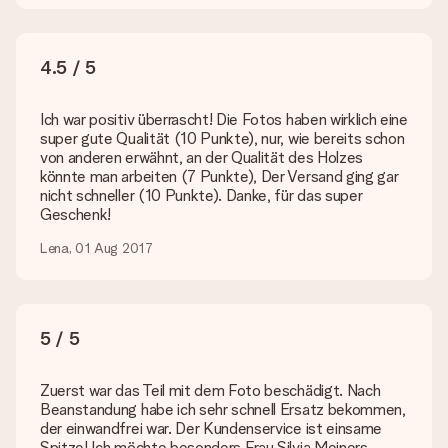
Wie füge ich eine Geschenkkarte hinzu? Was genau ist
die Geschenkkarte?
In unserem Warenkorb bieten wie die Option „Gratis
4.5 / 5
Geschenkkarte“ an. Klicke diese Option an, wenn du diese
Karte mitschicken möchtest. Auf diese Karte kannst du eine
Ich war positiv überrascht! Die Fotos haben wirklich eine
persönliche Nachricht schreiben, sodass der Empfänger genau
super gute Qualität (10 Punkte), nur, wie bereits schon
weiß, von wem die Überraschung ist.
von anderen erwähnt, an der Qualität des Holzes
könnte man arbeiten (7 Punkte), Der Versand ging gar
Wird mein Geschenk in Geschenkpapier geliefert?
nicht schneller (10 Punkte). Danke, für das super
Derzeit bieten wir (noch) keinen Einpackservice. Aber unsere
Geschenk!
Geschenke werden in einer fröhlichen Versandverpackung
geliefert. Somit ist dein Geschenk automatisch zum
Lena, 01 Aug 2017
Verschenken bereit oder kann sofort an den Empfänger
geschickt werden.
Lieferzeit, Lieferoptionen und Versandkosten
5 / 5
Kann ich ein Lieferdatum wählen?
Bedauerlicherweise ist es momentan (noch) nicht möglich, das
Zuerst war das Teil mit dem Foto beschädigt. Nach
Geschenk zu einem Wunschtermin liefern zu lassen.
Beanstandung habe ich sehr schnell Ersatz bekommen,
der einwandfrei war. Der Kundenservice ist einsame
Wie lange dauert die Lieferzeit und wann werde ich mein
Spitze! Ich möchte besonders Frau Silvia Meiners