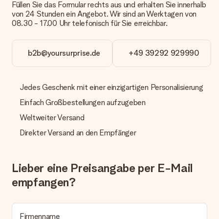
Füllen Sie das Formular rechts aus und erhalten Sie innerhalb
erfüllt?
von 24 Stunden ein Angebot. Wir sind an Werktagen von
Sollte das Geschenk wider Erwarten deine Erwartungen nicht
08.30 - 17.00 Uhr telefonisch für Sie erreichbar.
erfüllen, bitten wir dich, unseren Kundenservice zu
kontaktieren. Dort wird dir umgehend ein passender
Lösungsvorschlag unterbreitet.
b2b@yoursurprise.de
+49 39292 929990
Wird die Rechnung mit der Bestellung mitverschickt?
Alle Lieferungen erfolgen ohne Rechnung und/oder
Lieferschein. Die Rechnung zu deiner Bestellung erhältst du
Jedes Geschenk mit einer einzigartigen Personalisierung
zeitgleich mit der Bestätigungsmail und kannst sie jederzeit in
deinem MySurprise Account einsehen. Du kannst das
Einfach Großbestellungen aufzugeben
Geschenk also direkt beim Empfänger liefern lassen und es
Weltweiter Versand
bleibt eine echte Überraschung!
Direkter Versand an den Empfänger
Lieber eine Preisangabe per E-Mail
empfangen?
Firmenname