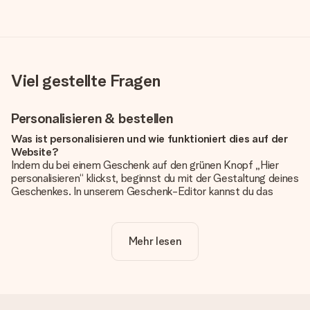
Viel gestellte Fragen
Personalisieren & bestellen
Was ist personalisieren und wie funktioniert dies auf der
Website?
Indem du bei einem Geschenk auf den grünen Knopf „Hier
personalisieren“ klickst, beginnst du mit der Gestaltung deines
Geschenkes. In unserem Geschenk-Editor kannst du das
Geschenk komplett nach Wunsch mit deinem eigenen Foto
und/oder Text gestalten. Wenn du möchtest, wählst du auch
noch eines unserer angebotenen Designs, um deinem
Mehr lesen
Geschenk die perfekte Ausstrahlung zu verleihen.
Ist die Personalisierung im Preis enthalten?
Der auf der Website angezeigte Preis ist inklusive der
Personalisierung. So ist und bleibt es übersichtlich!