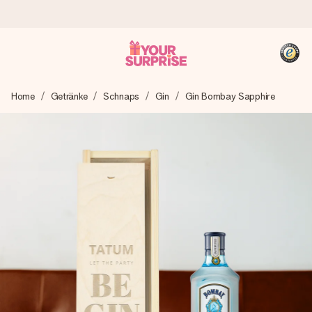
Heute bestellt, in 1 Werktag verschickt
Home
Getränke
Schnaps
Gin
Gin Bombay Sapphire
Wir bereiten dein Geschenk sorgfältig vor und schicken es
blitzschnell – damit du es genau zum richtigen Zeitpunkt
überreichen kannst, wenn es am meisten zählt.
4,8 (basierend auf +15.000 Bewertungen)
Unsere Geschenke begeistern. Kunden bewerten uns mit
4,8 bei Google Reviews (Gesamtergebnis aller Länder, in
die wir versenden).
+49 39292 929695