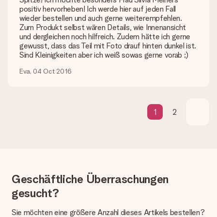
Geschenk erhalten?
positiv hervorheben! Ich werde hier auf jeden Fall
Die aktuelle Lieferzeit steht jeweils auf der Produktseite bei
wieder bestellen und auch gerne weiterempfehlen.
dem Geschenk vermeldet. Du kannst darauf vertrauen, dass
Zum Produkt selbst wären Details, wie Innenansicht
eine fristgerechte Lieferung durch unsere Lieferdienste
und dergleichen noch hilfreich. Zudem hätte ich gerne
erfolgt.
gewusst, dass das Teil mit Foto drauf hinten dunkel ist.
Sind Kleinigkeiten aber ich weiß sowas gerne vorab ;)
Welche Lieferoptionen stehen zur Verfügung?
Derzeit können wir (noch) keine verschiedenen Lieferoptionen
Eva, 04 Oct 2016
anbieten. Das Geschenk, das bestellt wird, wird als Paket oder
Päckchen versendet. Möchtest du wissen, ob es als Paket
oder Päckchen geliefert wird, kontaktiere bitte unseren
Kundenservice.
1
2
Zahlung
Wie kann ich meine Bestellung bezahlen?
Wir bieten die folgenden Zahlungsoptionen an: Vorauskasse
mit normaler Überweisung, Sofortüberweisung, Paypal,
Kreditkarte oder auf Rechnung über Klarna. Bei einer
manuellen Überweisung verlängert sich die Lieferzeit des
Geschäftliche Überraschungen
Geschenks jedoch um 3 Werktage.
gesucht?
Geschenk empfangen
Sie möchten eine größere Anzahl dieses Artikels bestellen?
Was, wenn das Geschenk meine Erwartungen nicht