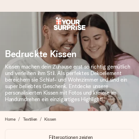
Heute bestellt, in 1 Werktag verschickt
Wir bereiten dein Geschenk sorgfältig vor und schicken es
blitzschnell – damit du es genau zum richtigen Zeitpunkt
Bedruckte Kissen
überreichen kannst, wenn es am meisten zählt.
Kissen machen dein Zuhause erst so richtig gemütlich
und verleihen ihm Stil. Als perfektes Dekoelement
bereichern sie Schlaf- und Wohnzimmer und sind ein
4,8 (basierend auf +15.000 Bewertungen)
super beliebtes Geschenk. Entdecke unsere
Unsere Geschenke begeistern. Kunden bewerten uns mit
personalisierten Kissen mit Fotos und kreiere im
4,8 bei Google Reviews (Gesamtergebnis aller Länder, in
Handumdrehen ein einzigartiges Highlight!
die wir versenden).
Home
Textilien
Kissen
+49 39292 929695
Filteroptionen zeigen