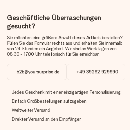
dem Geschenk vermeldet. Du kannst darauf vertrauen, dass
eine fristgerechte Lieferung durch unsere Lieferdienste
erfolgt.
Geschäftliche Überraschungen
Welche Lieferoptionen stehen zur Verfügung?
gesucht?
Derzeit können wir (noch) keine verschiedenen Lieferoptionen
anbieten. Das Geschenk, das bestellt wird, wird als Paket oder
Sie möchten eine größere Anzahl dieses Artikels bestellen?
Päckchen versendet. Möchtest du wissen, ob es als Paket
Füllen Sie das Formular rechts aus und erhalten Sie innerhalb
oder Päckchen geliefert wird, kontaktiere bitte unseren
von 24 Stunden ein Angebot. Wir sind an Werktagen von
Kundenservice.
08.30 - 17.00 Uhr telefonisch für Sie erreichbar.
Zahlung
Wie kann ich meine Bestellung bezahlen?
b2b@yoursurprise.de
+49 39292 929990
Wir bieten die folgenden Zahlungsoptionen an: Vorauskasse
mit normaler Überweisung, Sofortüberweisung, Paypal,
Kreditkarte oder auf Rechnung über Klarna. Bei einer
Jedes Geschenk mit einer einzigartigen Personalisierung
manuellen Überweisung verlängert sich die Lieferzeit des
Geschenks jedoch um 3 Werktage.
Einfach Großbestellungen aufzugeben
Geschenk empfangen
Weltweiter Versand
Was, wenn das Geschenk meine Erwartungen nicht
Direkter Versand an den Empfänger
erfüllt?
Sollte das Geschenk wider Erwarten deine Erwartungen nicht