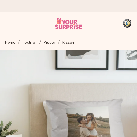
Heute bestellt, in 1 Werktag verschickt
Home
Textilien
Kissen
Kissen
Wir bereiten dein Geschenk sorgfältig vor und schicken es
blitzschnell – damit du es genau zum richtigen Zeitpunkt
überreichen kannst, wenn es am meisten zählt.
4,8 (basierend auf +15.000 Bewertungen)
Unsere Geschenke begeistern. Kunden bewerten uns mit
4,8 bei Google Reviews (Gesamtergebnis aller Länder, in
die wir versenden).
+49 39292 929695