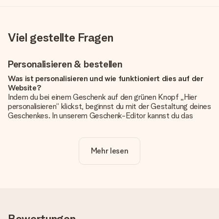
Viel gestellte Fragen
Personalisieren & bestellen
Was ist personalisieren und wie funktioniert dies auf der
Website?
Indem du bei einem Geschenk auf den grünen Knopf „Hier
personalisieren“ klickst, beginnst du mit der Gestaltung deines
Geschenkes. In unserem Geschenk-Editor kannst du das
Geschenk komplett nach Wunsch mit deinem eigenen Foto
und/oder Text gestalten. Wenn du möchtest, wählst du auch
noch eines unserer angebotenen Designs, um deinem
Mehr lesen
Geschenk die perfekte Ausstrahlung zu verleihen.
Ist die Personalisierung im Preis enthalten?
Der auf der Website angezeigte Preis ist inklusive der
Personalisierung. So ist und bleibt es übersichtlich!
Hat mein Foto die richtige Qualität?
Bewertungen
Wir möchten sicherstellen, dass du mit deinem Geschenk