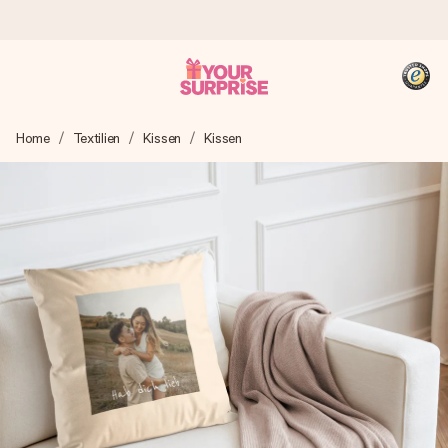
Heute bestellt, in 1 Werktag verschickt
Home
Textilien
Kissen
Kissen
Wir bereiten dein Geschenk sorgfältig vor und schicken es
blitzschnell – damit du es genau zum richtigen Zeitpunkt
überreichen kannst, wenn es am meisten zählt.
4,8 (basierend auf +15.000 Bewertungen)
Unsere Geschenke begeistern. Kunden bewerten uns mit
4,8 bei Google Reviews (Gesamtergebnis aller Länder, in
die wir versenden).
+49 39292 929695