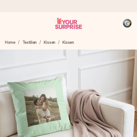
Heute bestellt, in 1 Werktag verschickt
Home
Textilien
Kissen
Kissen
Wir bereiten dein Geschenk sorgfältig vor und schicken es
blitzschnell – damit du es genau zum richtigen Zeitpunkt
überreichen kannst, wenn es am meisten zählt.
4,8 (basierend auf +15.000 Bewertungen)
Unsere Geschenke begeistern. Kunden bewerten uns mit
4,8 bei Google Reviews (Gesamtergebnis aller Länder, in
die wir versenden).
+49 39292 929695