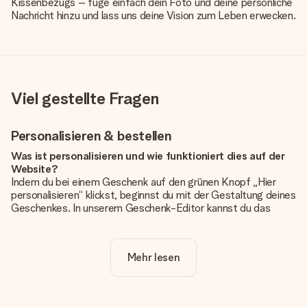
Kissenbezugs – füge einfach dein Foto und deine persönliche
Nachricht hinzu und lass uns deine Vision zum Leben erwecken.
Viel gestellte Fragen
Personalisieren & bestellen
Was ist personalisieren und wie funktioniert dies auf der
Website?
Indem du bei einem Geschenk auf den grünen Knopf „Hier
personalisieren“ klickst, beginnst du mit der Gestaltung deines
Geschenkes. In unserem Geschenk-Editor kannst du das
Geschenk komplett nach Wunsch mit deinem eigenen Foto
und/oder Text gestalten. Wenn du möchtest, wählst du auch
noch eines unserer angebotenen Designs, um deinem
Mehr lesen
Geschenk die perfekte Ausstrahlung zu verleihen.
Ist die Personalisierung im Preis enthalten?
Der auf der Website angezeigte Preis ist inklusive der