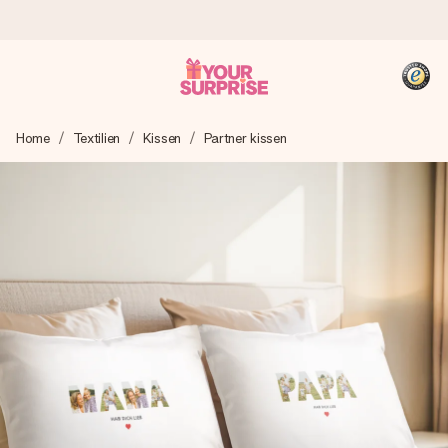
Heute bestellt, in 1 Werktag verschickt
Home
Textilien
Kissen
Partner kissen
Wir bereiten dein Geschenk sorgfältig vor und schicken es
blitzschnell – damit du es genau zum richtigen Zeitpunkt
überreichen kannst, wenn es am meisten zählt.
4,8 (basierend auf +15.000 Bewertungen)
Unsere Geschenke begeistern. Kunden bewerten uns mit
4,8 bei Google Reviews (Gesamtergebnis aller Länder, in
die wir versenden).
+49 39292 929695