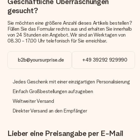
Geschäftliche Überraschungen
Wird mein Geschenk in Geschenkpapier geliefert?
gesucht?
Derzeit bieten wir (noch) keinen Einpackservice. Aber unsere
Geschenke werden in einer fröhlichen Versandverpackung
geliefert. Somit ist dein Geschenk automatisch zum
Sie möchten eine größere Anzahl dieses Artikels bestellen?
Verschenken bereit oder kann sofort an den Empfänger
Füllen Sie das Formular rechts aus und erhalten Sie innerhalb
geschickt werden.
von 24 Stunden ein Angebot. Wir sind an Werktagen von
08.30 - 17.00 Uhr telefonisch für Sie erreichbar.
Lieferzeit, Lieferoptionen und Versandkosten
Kann ich ein Lieferdatum wählen?
b2b@yoursurprise.de
+49 39292 929990
Bedauerlicherweise ist es momentan (noch) nicht möglich, das
Geschenk zu einem Wunschtermin liefern zu lassen.
Jedes Geschenk mit einer einzigartigen Personalisierung
Wie lange dauert die Lieferzeit und wann werde ich mein
Geschenk erhalten?
Einfach Großbestellungen aufzugeben
Die aktuelle Lieferzeit steht jeweils auf der Produktseite bei
dem Geschenk vermeldet. Du kannst darauf vertrauen, dass
Weltweiter Versand
eine fristgerechte Lieferung durch unsere Lieferdienste
Direkter Versand an den Empfänger
erfolgt.
Welche Lieferoptionen stehen zur Verfügung?
Derzeit können wir (noch) keine verschiedenen Lieferoptionen
Lieber eine Preisangabe per E-Mail
anbieten. Das Geschenk, das bestellt wird, wird als Paket oder