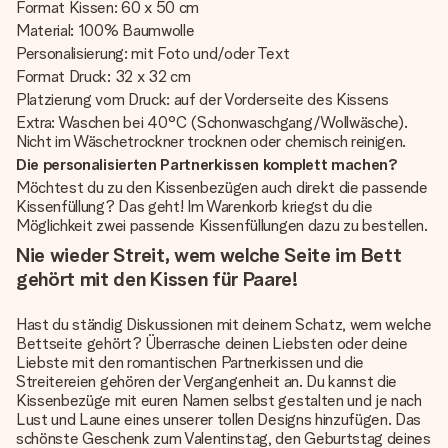
Format Kissen: 60 x 50 cm
Material: 100% Baumwolle
Personalisierung: mit Foto und/oder Text
Format Druck: 32 x 32 cm
Platzierung vom Druck: auf der Vorderseite des Kissens
Extra: Waschen bei 40°C (Schonwaschgang/Wollwäsche).
Nicht im Wäschetrockner trocknen oder chemisch reinigen.
Die personalisierten Partnerkissen komplett machen?
Möchtest du zu den Kissenbezügen auch direkt die passende
Kissenfüllung? Das geht! Im Warenkorb kriegst du die
Möglichkeit zwei passende Kissenfüllungen dazu zu bestellen.
Nie wieder Streit, wem welche Seite im Bett
gehört mit den Kissen für Paare!
Hast du ständig Diskussionen mit deinem Schatz, wem welche
Bettseite gehört? Überrasche deinen Liebsten oder deine
Liebste mit den romantischen Partnerkissen und die
Streitereien gehören der Vergangenheit an. Du kannst die
Kissenbezüge mit euren Namen selbst gestalten und je nach
Lust und Laune eines unserer tollen Designs hinzufügen. Das
schönste Geschenk zum Valentinstag, den Geburtstag deines