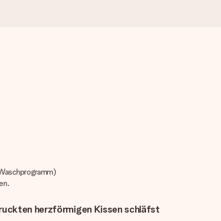
l-Waschprogramm)
gen.
ruckten herzförmigen Kissen schläfst