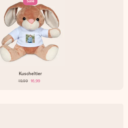
Sale
Kuscheltier
19,99
16,99