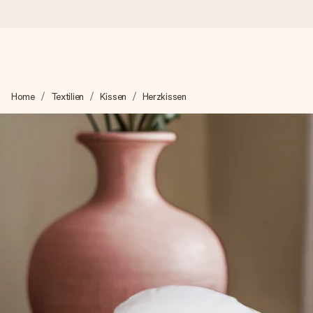
Heute bestellt, in 1 Werktag verschickt
Home
Textilien
Kissen
Herzkissen
Wir bereiten dein Geschenk sorgfältig vor und schicken es bli
zählt.
4,8 (basierend auf +15.000 Bewertungen)
Unsere Geschenke begeistern. Kunden bewerten uns mit 4,8 be
+49 39292 929695
Montag - Freitag : 8:30 - 17:00 Uhr
Samstag - Sonntag : 8:30 - 13:00 Uhr