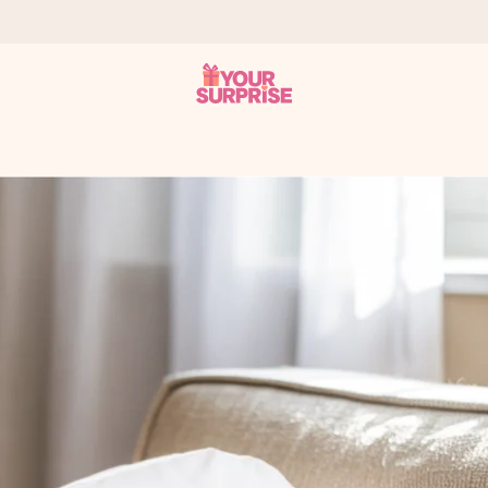
tzschnell – damit du es genau zum richtigen Zeitpunkt überreichen 
i Google Reviews (Gesamtergebnis aller Länder, in die wir versen