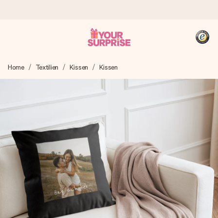
Heute bestellt, in 1 Werktag verschickt
Home
Textilien
Kissen
Kissen
Wir bereiten dein Geschenk sorgfältig vor und schicken es
blitzschnell – damit du es genau zum richtigen Zeitpunkt
überreichen kannst, wenn es am meisten zählt.
4,8 (basierend auf +15.000 Bewertungen)
Unsere Geschenke begeistern. Kunden bewerten uns mit
4,8 bei Google Reviews (Gesamtergebnis aller Länder, in
die wir versenden).
+49 39292 929695