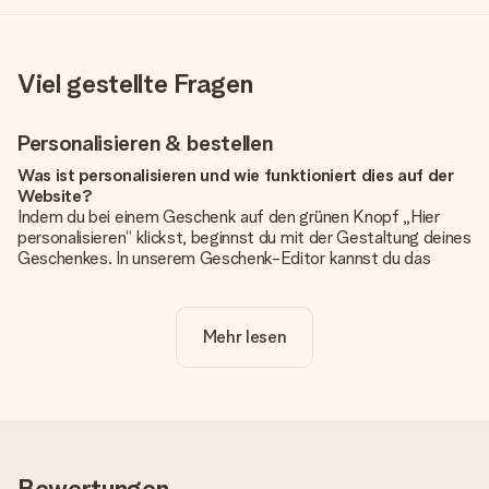
Viel gestellte Fragen
Personalisieren & bestellen
Was ist personalisieren und wie funktioniert dies auf der
Website?
Indem du bei einem Geschenk auf den grünen Knopf „Hier
personalisieren“ klickst, beginnst du mit der Gestaltung deines
Geschenkes. In unserem Geschenk-Editor kannst du das
Geschenk komplett nach Wunsch mit deinem eigenen Foto
und/oder Text gestalten. Wenn du möchtest, wählst du auch
noch eines unserer angebotenen Designs, um deinem
Mehr lesen
Geschenk die perfekte Ausstrahlung zu verleihen.
Ist die Personalisierung im Preis enthalten?
Der auf der Website angezeigte Preis ist inklusive der
Personalisierung. So ist und bleibt es übersichtlich!
Hat mein Foto die richtige Qualität?
Bewertungen
Wir möchten sicherstellen, dass du mit deinem Geschenk