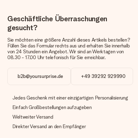
dem Geschenk vermeldet. Du kannst darauf vertrauen, dass
eine fristgerechte Lieferung durch unsere Lieferdienste
erfolgt.
Geschäftliche Überraschungen
Welche Lieferoptionen stehen zur Verfügung?
gesucht?
Derzeit können wir (noch) keine verschiedenen Lieferoptionen
anbieten. Das Geschenk, das bestellt wird, wird als Paket oder
Sie möchten eine größere Anzahl dieses Artikels bestellen?
Päckchen versendet. Möchtest du wissen, ob es als Paket
Füllen Sie das Formular rechts aus und erhalten Sie innerhalb
oder Päckchen geliefert wird, kontaktiere bitte unseren
von 24 Stunden ein Angebot. Wir sind an Werktagen von
Kundenservice.
08.30 - 17.00 Uhr telefonisch für Sie erreichbar.
Zahlung
Wie kann ich meine Bestellung bezahlen?
b2b@yoursurprise.de
+49 39292 929990
Wir bieten die folgenden Zahlungsoptionen an: Vorauskasse
mit normaler Überweisung, Sofortüberweisung, Paypal,
Kreditkarte oder auf Rechnung über Klarna. Bei einer
Jedes Geschenk mit einer einzigartigen Personalisierung
manuellen Überweisung verlängert sich die Lieferzeit des
Geschenks jedoch um 3 Werktage.
Einfach Großbestellungen aufzugeben
Geschenk empfangen
Weltweiter Versand
Was, wenn das Geschenk meine Erwartungen nicht
Direkter Versand an den Empfänger
erfüllt?
Sollte das Geschenk wider Erwarten deine Erwartungen nicht