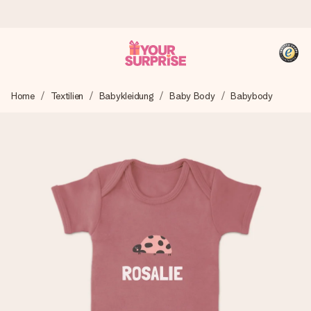
Heute bestellt, in 1 Werktag verschickt
Home
Textilien
Babykleidung
Baby Body
Babybody
Wir bereiten dein Geschenk sorgfältig vor und schicken es
blitzschnell – damit du es genau zum richtigen Zeitpunkt
überreichen kannst, wenn es am meisten zählt.
4,8 (basierend auf +15.000 Bewertungen)
Unsere Geschenke begeistern. Kunden bewerten uns mit
4,8 bei Google Reviews (Gesamtergebnis aller Länder, in
die wir versenden).
+49 39292 929695