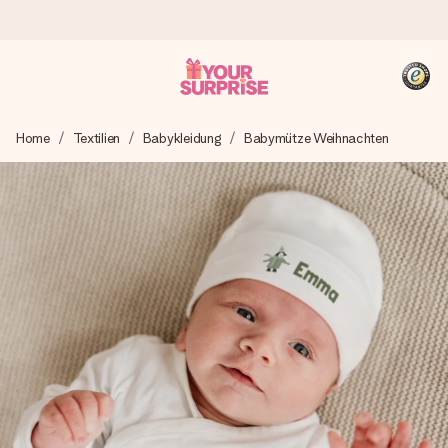
Heute bestellt, in 1 Werktag verschickt
Home
Textilien
Babykleidung
Babymütze Weihnachten
Wir bereiten dein Geschenk sorgfältig vor und schicken es
blitzschnell – damit du es genau zum richtigen Zeitpunkt
überreichen kannst, wenn es am meisten zählt.
4,8 (basierend auf +15.000 Bewertungen)
Unsere Geschenke begeistern. Kunden bewerten uns mit
4,8 bei Google Reviews (Gesamtergebnis aller Länder, in
die wir versenden).
+49 39292 929695