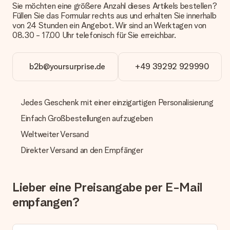
geschickt werden.
Sie möchten eine größere Anzahl dieses Artikels bestellen?
Füllen Sie das Formular rechts aus und erhalten Sie innerhalb
von 24 Stunden ein Angebot. Wir sind an Werktagen von
Lieferzeit, Lieferoptionen und Versandkosten
08.30 - 17.00 Uhr telefonisch für Sie erreichbar.
Kann ich ein Lieferdatum wählen?
Bedauerlicherweise ist es momentan (noch) nicht möglich, das
Geschenk zu einem Wunschtermin liefern zu lassen.
b2b@yoursurprise.de
+49 39292 929990
Wie lange dauert die Lieferzeit und wann werde ich mein
Geschenk erhalten?
Jedes Geschenk mit einer einzigartigen Personalisierung
Die aktuelle Lieferzeit steht jeweils auf der Produktseite bei
dem Geschenk vermeldet. Du kannst darauf vertrauen, dass
Einfach Großbestellungen aufzugeben
eine fristgerechte Lieferung durch unsere Lieferdienste
erfolgt.
Weltweiter Versand
Direkter Versand an den Empfänger
Welche Lieferoptionen stehen zur Verfügung?
Derzeit können wir (noch) keine verschiedenen Lieferoptionen
anbieten. Das Geschenk, das bestellt wird, wird als Paket oder
Päckchen versendet. Möchtest du wissen, ob es als Paket
Lieber eine Preisangabe per E-Mail
oder Päckchen geliefert wird, kontaktiere bitte unseren
empfangen?
Kundenservice.
Zahlung