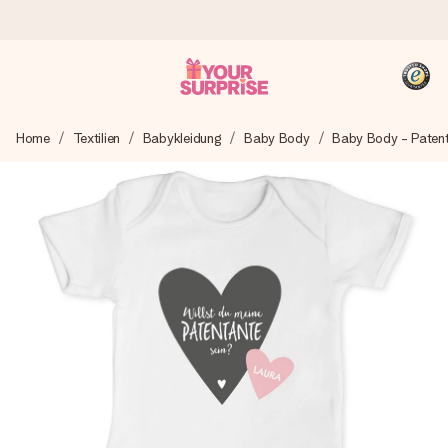
Heute bestellt, in 1 Werktag verschickt
Home
Textilien
Babykleidung
Baby Body
Baby Body - Paten
Wir bereiten dein Geschenk sorgfältig vor und schicken es
blitzschnell – damit du es genau zum richtigen Zeitpunkt
überreichen kannst, wenn es am meisten zählt.
4,8 (basierend auf +15.000 Bewertungen)
Unsere Geschenke begeistern. Kunden bewerten uns mit
4,8 bei Google Reviews (Gesamtergebnis aller Länder, in
die wir versenden).
+49 39292 929695