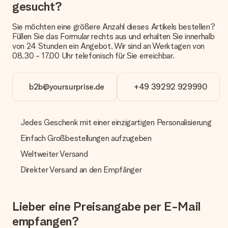
Derzeit können wir (noch) keine verschiedenen Lieferoptionen
gesucht?
anbieten. Das Geschenk, das bestellt wird, wird als Paket oder
Päckchen versendet. Möchtest du wissen, ob es als Paket
Sie möchten eine größere Anzahl dieses Artikels bestellen?
oder Päckchen geliefert wird, kontaktiere bitte unseren
Füllen Sie das Formular rechts aus und erhalten Sie innerhalb
Kundenservice.
von 24 Stunden ein Angebot. Wir sind an Werktagen von
08.30 - 17.00 Uhr telefonisch für Sie erreichbar.
Zahlung
Wie kann ich meine Bestellung bezahlen?
Wir bieten die folgenden Zahlungsoptionen an: Vorauskasse
b2b@yoursurprise.de
+49 39292 929990
mit normaler Überweisung, Sofortüberweisung, Paypal,
Kreditkarte oder auf Rechnung über Klarna. Bei einer
manuellen Überweisung verlängert sich die Lieferzeit des
Jedes Geschenk mit einer einzigartigen Personalisierung
Geschenks jedoch um 3 Werktage.
Einfach Großbestellungen aufzugeben
Geschenk empfangen
Weltweiter Versand
Was, wenn das Geschenk meine Erwartungen nicht
Direkter Versand an den Empfänger
erfüllt?
Sollte das Geschenk wider Erwarten deine Erwartungen nicht
erfüllen, bitten wir dich, unseren Kundenservice zu
kontaktieren. Dort wird dir umgehend ein passender
Lieber eine Preisangabe per E-Mail
Lösungsvorschlag unterbreitet.
empfangen?