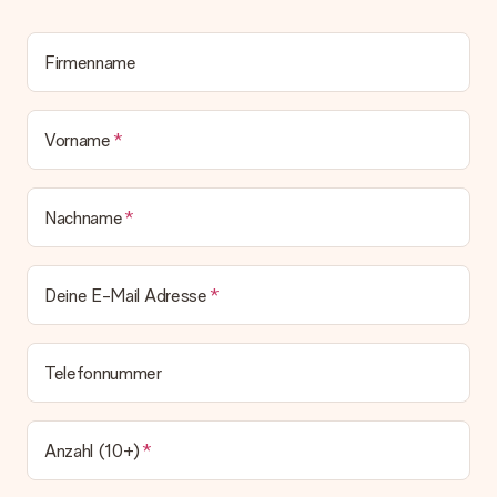
Wird die Rechnung mit der Bestellung mitverschickt?
Alle Lieferungen erfolgen ohne Rechnung und/oder
Lieferschein. Die Rechnung zu deiner Bestellung erhältst du
Firmenname
zeitgleich mit der Bestätigungsmail und kannst sie jederzeit in
deinem MySurprise Account einsehen. Du kannst das
Geschenk also direkt beim Empfänger liefern lassen und es
bleibt eine echte Überraschung!
Vorname
Nachname
Deine E-Mail Adresse
Telefonnummer
Anzahl (10+)