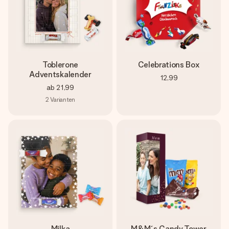
Toblerone
Celebrations Box
Adventskalender
12,99
ab
21,99
2
Varianten
Milka
M&M´s Candy Tower