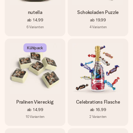
nutella
Schokoladen Puzzle
ab
14,99
ab
19,99
6
Varianten
4
Varianten
Kühlpack
Pralinen Viereckig
Celebrations Flasche
ab
14,99
ab
16,99
10
Varianten
2
Varianten