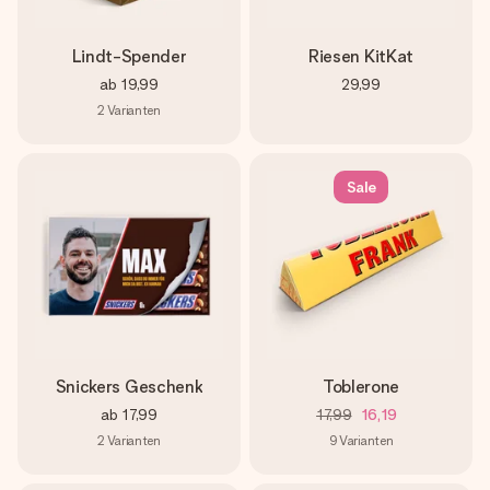
Lindt-Spender
Riesen KitKat
ab
19,99
29,99
2
Varianten
Sale
Snickers Geschenk
Toblerone
ab
17,99
17,99
16,19
2
Varianten
9
Varianten