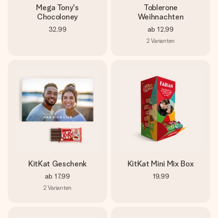
Mega Tony's
Toblerone
Chocoloney
Weihnachten
32,99
ab
12,99
2
Varianten
KitKat Geschenk
KitKat Mini Mix Box
ab
17,99
19,99
2
Varianten