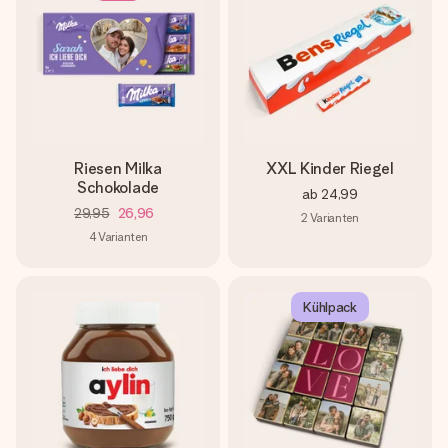
Riesen Milka
XXL Kinder Riegel
Schokolade
ab
24,99
29,95
26,96
2
Varianten
4
Varianten
Kühlpack