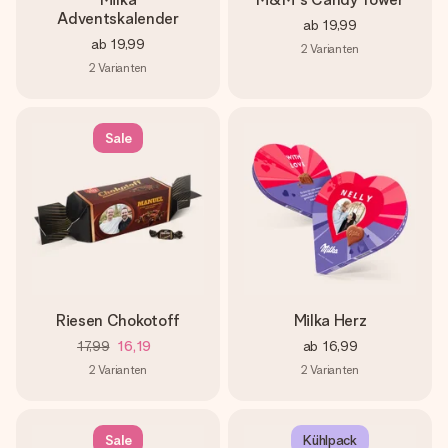
Adventskalender
ab
19,99
ab
19,99
2
Varianten
2
Varianten
Sale
Riesen Chokotoff
Milka Herz
17,99
16,19
ab
16,99
2
Varianten
2
Varianten
Sale
Kühlpack