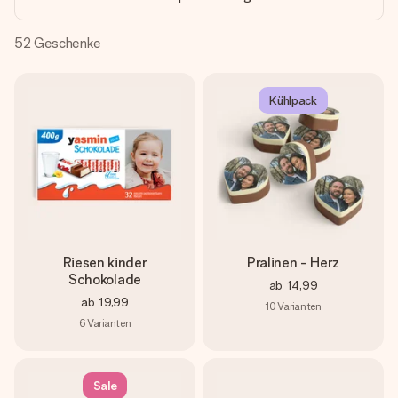
Montag - Freitag : 8:30 - 17:00 Uhr
Samstag - Sonntag : 8:30 - 13:00 Uhr
52
Geschenke
Kühlpack
Riesen kinder
Pralinen - Herz
Schokolade
ab
14,99
ab
19,99
10
Varianten
6
Varianten
Sale