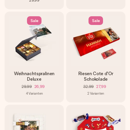
29,99
Sale
Sale
Weihnachtspralinen
Riesen Cote d'Or
Deluxe
Schokolade
29,99
26,99
32,99
27,99
4
Varianten
2
Varianten