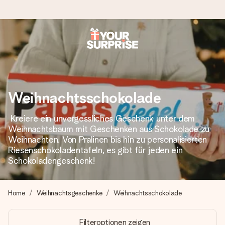
Heute bestellt, in 1 Werktag verschickt
Wir bereiten dein Geschenk sorgfältig vor und schicken es
blitzschnell – damit du es genau zum richtigen Zeitpunkt
überreichen kannst, wenn es am meisten zählt.
Weihnachtsschokolade
Kreiere ein unvergessliches Geschenk unter dem
Weihnachtsbaum mit Geschenken aus Schokolade zu
4,8 (basierend auf +15.000 Bewertungen)
Weihnachten. Von Pralinen bis hin zu personalisierten
Unsere Geschenke begeistern. Kunden bewerten uns mit
Riesenschokoladentafeln, es gibt für jeden ein
4,8 bei Google Reviews (Gesamtergebnis aller Länder, in
Schokoladengeschenk!
die wir versenden).
Home
Weihnachtsgeschenke
Weihnachtsschokolade
+49 39292 929695
Filteroptionen zeigen