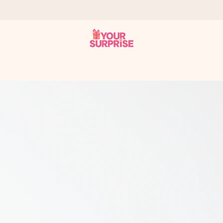
tzschnell – damit du es genau zum richtigen Zeitpunkt überreichen 
i Google Reviews (Gesamtergebnis aller Länder, in die wir versen