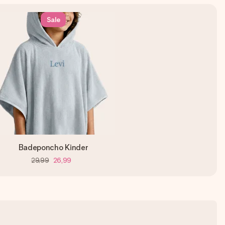
Sale
Badeponcho Kinder
29,99
26,99