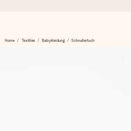
Heute bestellt, in 1 Werktag verschickt
Home
Textilien
Babykleidung
Schnullertuch
Wir bereiten dein Geschenk sorgfältig vor und schicken es bli
zählt.
4,8 (basierend auf +15.000 Bewertungen)
Unsere Geschenke begeistern. Kunden bewerten uns mit 4,8 be
+49 39292 929695
Montag - Freitag : 8:30 - 17:00 Uhr
Samstag - Sonntag : 8:30 - 13:00 Uhr