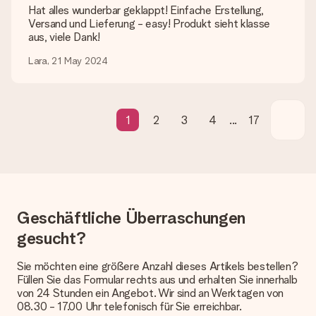
Hat alles wunderbar geklappt! Einfache Erstellung,
Versand und Lieferung - easy! Produkt sieht klasse
Lieferzeit, Lieferoptionen und Versandkosten
aus, viele Dank!
Kann ich ein Lieferdatum wählen?
Lara, 21 May 2024
Bedauerlicherweise ist es momentan (noch) nicht möglich, das
Geschenk zu einem Wunschtermin liefern zu lassen.
Wie lange dauert die Lieferzeit und wann werde ich mein
1
2
3
4
...
17
Geschenk erhalten?
Die aktuelle Lieferzeit steht jeweils auf der Produktseite bei
dem Geschenk vermeldet. Du kannst darauf vertrauen, dass
eine fristgerechte Lieferung durch unsere Lieferdienste
erfolgt.
Welche Lieferoptionen stehen zur Verfügung?
Geschäftliche Überraschungen
Derzeit können wir (noch) keine verschiedenen Lieferoptionen
anbieten. Das Geschenk, das bestellt wird, wird als Paket oder
gesucht?
Päckchen versendet. Möchtest du wissen, ob es als Paket
oder Päckchen geliefert wird, kontaktiere bitte unseren
Sie möchten eine größere Anzahl dieses Artikels bestellen?
Kundenservice.
Füllen Sie das Formular rechts aus und erhalten Sie innerhalb
von 24 Stunden ein Angebot. Wir sind an Werktagen von
Zahlung
08.30 - 17.00 Uhr telefonisch für Sie erreichbar.