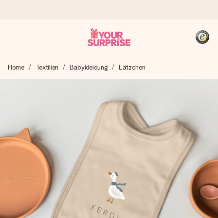
Heute bestellt, in 1 Werktag verschickt
Home
Textilien
Babykleidung
Lätzchen
Wir bereiten dein Geschenk sorgfältig vor und schicken es
blitzschnell – damit du es genau zum richtigen Zeitpunkt
überreichen kannst, wenn es am meisten zählt.
4,8 (basierend auf +15.000 Bewertungen)
Unsere Geschenke begeistern. Kunden bewerten uns mit
4,8 bei Google Reviews (Gesamtergebnis aller Länder, in
die wir versenden).
+49 39292 929695