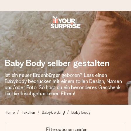
Heute bestellt, in 1 Werktag verschickt
Wir bereiten dein Geschenk sorgfältig vor und schicken es
blitzschnell – damit du es genau zum richtigen Zeitpunkt
überreichen kannst, wenn es am meisten zählt.
Baby Body selber gestalten
Ist ein neuer Erdenbürger geboren? Lass einen
4,8 (basierend auf +15.000 Bewertungen)
Babybody bedrucken mit einem tollen Design, Namen
Unsere Geschenke begeistern. Kunden bewerten uns mit
und/oder Foto. So hast du ein besonderes Geschenk
4,8 bei Google Reviews (Gesamtergebnis aller Länder, in
für die frischgebackenen Eltern!
die wir versenden).
Home
Textilien
Babykleidung
Baby Body
+49 39292 929695
Filteroptionen zeigen