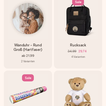
Sale
Wanduhr - Rund
Rucksack
Groß (Hartfaser)
34,99
29,74
ab
21,99
4
Varianten
2
Varianten
Sale