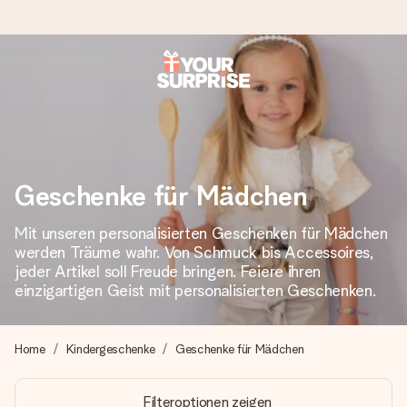
Heute bestellt, in 1 Werktag verschickt
Wir bereiten dein Geschenk sorgfältig vor und schicken es
blitzschnell – damit du es genau zum richtigen Zeitpunkt
überreichen kannst, wenn es am meisten zählt.
Geschenke für Mädchen
Mit unseren personalisierten Geschenken für Mädchen
4,8 (basierend auf +15.000 Bewertungen)
werden Träume wahr. Von Schmuck bis Accessoires,
Unsere Geschenke begeistern. Kunden bewerten uns mit
jeder Artikel soll Freude bringen. Feiere ihren
4,8 bei Google Reviews (Gesamtergebnis aller Länder, in
einzigartigen Geist mit personalisierten Geschenken.
die wir versenden).
Home
Kindergeschenke
Geschenke für Mädchen
+49 39292 929695
Filteroptionen zeigen