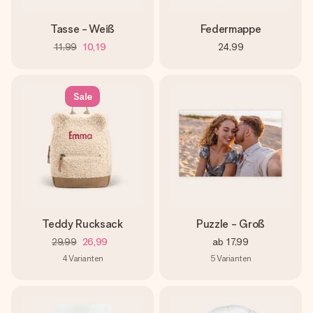
Tasse - Weiß
Federmappe
11,99
10,19
24,99
Sale
Teddy Rucksack
Puzzle - Groß
29,99
26,99
ab
17,99
4
Varianten
5
Varianten