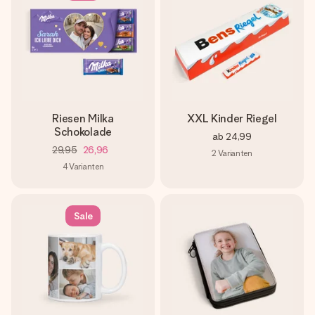
Riesen Milka
XXL Kinder Riegel
Schokolade
ab
24,99
29,95
26,96
2
Varianten
4
Varianten
Sale