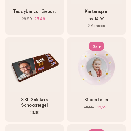
Teddybär zur Geburt
Kartenspiel
29,99
25,49
ab
14,99
2
Varianten
Sale
XXL Snickers
Kinderteller
Schokoriegel
16,99
15,29
29,99