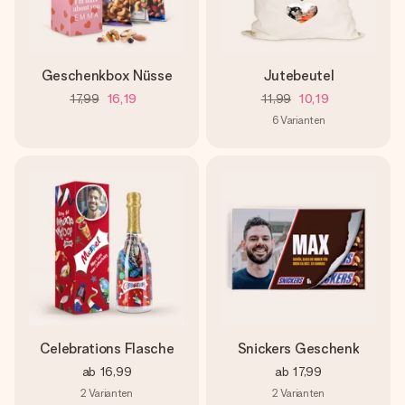
Geschenkbox Nüsse
Jutebeutel
17,99
16,19
11,99
10,19
6
Varianten
Celebrations Flasche
Snickers Geschenk
ab
16,99
ab
17,99
2
Varianten
2
Varianten