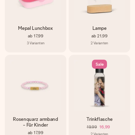
Mepal Lunchbox
Lampe
ab
17,99
ab
21,99
3
Varianten
2
Varianten
Sale
Rosenquarz armband
Trinkflasche
- Für Kinder
19,99
16,99
ab
17,99
2
Varianten