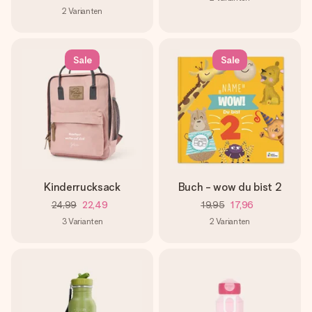
2
Varianten
Sale
Sale
Kinderrucksack
Buch - wow du bist 2
24,99
22,49
19,95
17,96
3
Varianten
2
Varianten