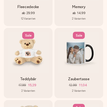
Fleecedecke
Memory
ab
29,99
ab
14,99
12
Varianten
2
Varianten
Sale
Sale
Teddybär
Zaubertasse
17,99
15,29
12,99
11,04
2
Varianten
2
Varianten