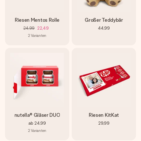
Riesen Mentos Rolle
Großer Teddybär
24,99
22,49
44,99
2
Varianten
nutella® Gläser DUO
Riesen KitKat
ab
24,99
29,99
2
Varianten