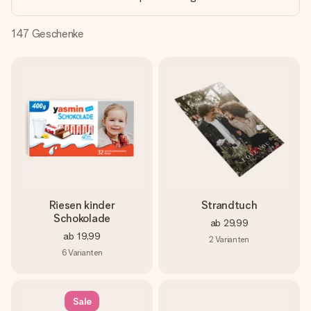
Montag - Freitag : 8:30 - 17:00 Uhr
Samstag - Sonntag : 8:30 - 13:00 Uhr
147
Geschenke
Riesen kinder
Strandtuch
Schokolade
ab
29,99
ab
19,99
2
Varianten
6
Varianten
Sale