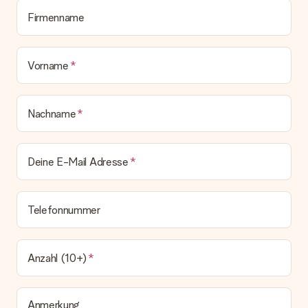
Alle Lieferungen erfolgen ohne Rechnung und/oder
Lieferschein. Die Rechnung zu deiner Bestellung erhältst du
Firmenname
zeitgleich mit der Bestätigungsmail und kannst sie jederzeit in
deinem MySurprise Account einsehen. Du kannst das
Geschenk also direkt beim Empfänger liefern lassen und es
Vorname
bleibt eine echte Überraschung!
Nachname
Deine E-Mail Adresse
Telefonnummer
Anzahl (10+)
Anmerkung