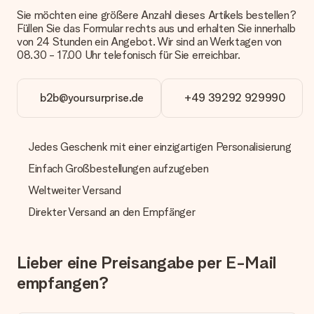
anbieten. Das Geschenk, das bestellt wird, wird als Paket oder
Sie möchten eine größere Anzahl dieses Artikels bestellen?
Päckchen versendet. Möchtest du wissen, ob es als Paket
Füllen Sie das Formular rechts aus und erhalten Sie innerhalb
oder Päckchen geliefert wird, kontaktiere bitte unseren
von 24 Stunden ein Angebot. Wir sind an Werktagen von
Kundenservice.
08.30 - 17.00 Uhr telefonisch für Sie erreichbar.
Zahlung
Wie kann ich meine Bestellung bezahlen?
b2b@yoursurprise.de
+49 39292 929990
Wir bieten die folgenden Zahlungsoptionen an: Vorauskasse
mit normaler Überweisung, Sofortüberweisung, Paypal,
Kreditkarte oder auf Rechnung über Klarna. Bei einer
Jedes Geschenk mit einer einzigartigen Personalisierung
manuellen Überweisung verlängert sich die Lieferzeit des
Geschenks jedoch um 3 Werktage.
Einfach Großbestellungen aufzugeben
Geschenk empfangen
Weltweiter Versand
Was, wenn das Geschenk meine Erwartungen nicht
Direkter Versand an den Empfänger
erfüllt?
Sollte das Geschenk wider Erwarten deine Erwartungen nicht
erfüllen, bitten wir dich, unseren Kundenservice zu
Lieber eine Preisangabe per E-Mail
kontaktieren. Dort wird dir umgehend ein passender
Lösungsvorschlag unterbreitet.
empfangen?
Wird die Rechnung mit der Bestellung mitverschickt?