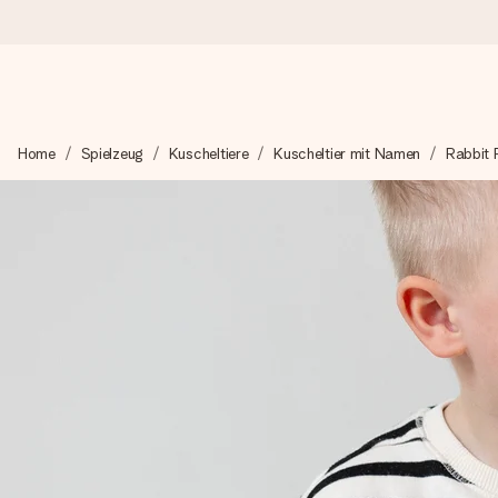
Heute bestellt, in 1 Werktag verschickt
Home
Spielzeug
Kuscheltiere
Kuscheltier mit Namen
Rabbit 
Wir bereiten dein Geschenk sorgfältig vor und schicken es bli
zählt.
4,8 (basierend auf +15.000 Bewertungen)
Unsere Geschenke begeistern. Kunden bewerten uns mit 4,8 be
+49 39292 929695
Montag - Freitag : 8:30 - 17:00 Uhr
Samstag - Sonntag : 8:30 - 13:00 Uhr