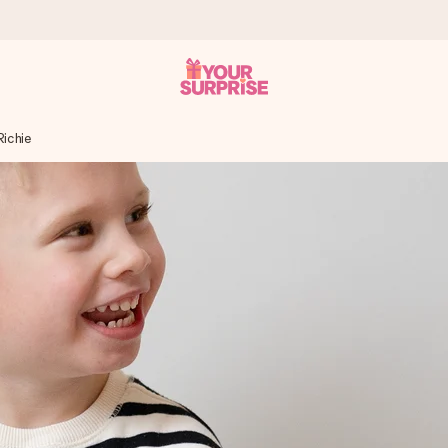
Richie
tzschnell – damit du es genau zum richtigen Zeitpunkt überreichen 
i Google Reviews (Gesamtergebnis aller Länder, in die wir versen