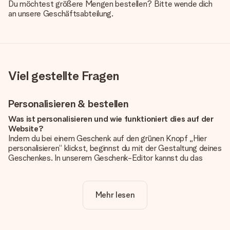
Du möchtest größere Mengen bestellen? Bitte wende dich
an unsere Geschäftsabteilung.
Viel gestellte Fragen
Personalisieren & bestellen
Was ist personalisieren und wie funktioniert dies auf der
Website?
Indem du bei einem Geschenk auf den grünen Knopf „Hier
personalisieren“ klickst, beginnst du mit der Gestaltung deines
Geschenkes. In unserem Geschenk-Editor kannst du das
Geschenk komplett nach Wunsch mit deinem eigenen Foto
und/oder Text gestalten. Wenn du möchtest, wählst du auch
noch eines unserer angebotenen Designs, um deinem
Mehr lesen
Geschenk die perfekte Ausstrahlung zu verleihen.
Ist die Personalisierung im Preis enthalten?
Der auf der Website angezeigte Preis ist inklusive der