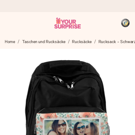
Heute bestellt, in 1 Werktag verschickt
Home
Taschen und Rucksäcke
Rucksäcke
Rucksack - Schwar
Wir bereiten dein Geschenk sorgfältig vor und schicken es
blitzschnell – damit du es genau zum richtigen Zeitpunkt
überreichen kannst, wenn es am meisten zählt.
4,8 (basierend auf +15.000 Bewertungen)
Unsere Geschenke begeistern. Kunden bewerten uns mit
4,8 bei Google Reviews (Gesamtergebnis aller Länder, in
die wir versenden).
+49 39292 929695