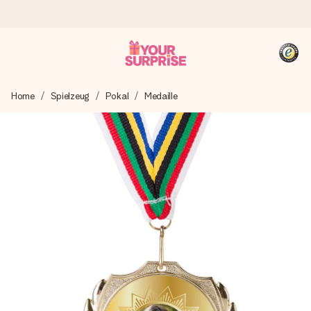
Heute bestellt, in 1 Werktag verschickt
Home
Spielzeug
Pokal
Medaille
Wir bereiten dein Geschenk sorgfältig vor und schicken es
blitzschnell – damit du es genau zum richtigen Zeitpunkt
überreichen kannst, wenn es am meisten zählt.
4,8 (basierend auf +15.000 Bewertungen)
Unsere Geschenke begeistern. Kunden bewerten uns mit
4,8 bei Google Reviews (Gesamtergebnis aller Länder, in
die wir versenden).
+49 39292 929695