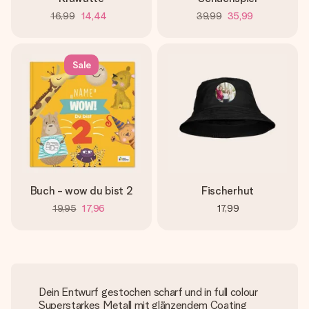
16,99
14,44
39,99
35,99
Sale
Buch - wow du bist 2
Fischerhut
19,95
17,96
17,99
Dein Entwurf gestochen scharf und in full colour
Superstarkes Metall mit glänzendem Coating