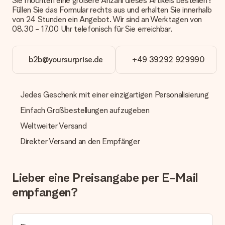
Sie möchten eine größere Anzahl dieses Artikels bestellen?
Füllen Sie das Formular rechts aus und erhalten Sie innerhalb
Zahlung
von 24 Stunden ein Angebot. Wir sind an Werktagen von
Wie kann ich meine Bestellung bezahlen?
08.30 - 17.00 Uhr telefonisch für Sie erreichbar.
Wir bieten die folgenden Zahlungsoptionen an: Vorauskasse
mit normaler Überweisung, Sofortüberweisung, Paypal,
Kreditkarte oder auf Rechnung über Klarna. Bei einer
b2b@yoursurprise.de
+49 39292 929990
manuellen Überweisung verlängert sich die Lieferzeit des
Geschenks jedoch um 3 Werktage.
Jedes Geschenk mit einer einzigartigen Personalisierung
Geschenk empfangen
Einfach Großbestellungen aufzugeben
Was, wenn das Geschenk meine Erwartungen nicht
erfüllt?
Weltweiter Versand
Sollte das Geschenk wider Erwarten deine Erwartungen nicht
erfüllen, bitten wir dich, unseren Kundenservice zu
Direkter Versand an den Empfänger
kontaktieren. Dort wird dir umgehend ein passender
Lösungsvorschlag unterbreitet.
Lieber eine Preisangabe per E-Mail
Wird die Rechnung mit der Bestellung mitverschickt?
Alle Lieferungen erfolgen ohne Rechnung und/oder
empfangen?
Lieferschein. Die Rechnung zu deiner Bestellung erhältst du
zeitgleich mit der Bestätigungsmail und kannst sie jederzeit in
deinem MySurprise Account einsehen. Du kannst das