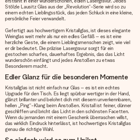
erstrahlt in einer wunderschönen, edlen Lasergravur. Jedes
Stölzle Lausitz Glas aus der „Revolution“-Serie wird so zu
einem echten Lieblingsstück, das jeden Schluck in eine kleine,
persönliche Feier verwandelt.
Gefertigt aus hochwertigem Kristallglas, ist dieses elegante
Weinglas weit mehr als nur ein edles Gefäß – es ist eine
herzliche Geste, die einem Lieblingsmenschen zeigt, wie viel
er dir bedeutet. Die präzise Lasergravur sorgt für ein
gestochen scharfes, dauerhaftes Ergebnis, das das Licht
wunderschön einfängt und jedes Anstoßen zu etwas
Besonderem macht.
Edler Glanz für die besonderen Momente
Kristallglas ist nicht einfach nur Glas – es ist ein echtes
Upgrade für den Tisch. Es liegt spürbar wertiger in der Hand,
glänzt brillanter und belohnt dich mit diesem unverkennbaren,
hellen „Ping“-Klang beim Anstoßen. Kristall ist feiner, dünner
geschliffen und bricht das Licht in den schönsten Facetten.
Wenn du jemanden mit einem Geschenk überraschen willst,
das wirklich Eindruck hinterlässt, ist hochwertiges Kristallglas
genau die richtige Wahl.