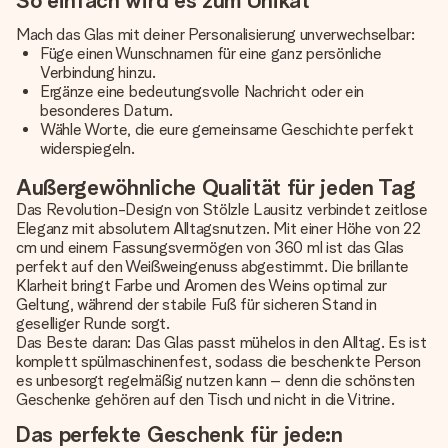
So einfach wird es zum Unikat
Mach das Glas mit deiner Personalisierung unverwechselbar:
Füge einen Wunschnamen für eine ganz persönliche
Verbindung hinzu.
Ergänze eine bedeutungsvolle Nachricht oder ein
besonderes Datum.
Wähle Worte, die eure gemeinsame Geschichte perfekt
widerspiegeln.
Außergewöhnliche Qualität für jeden Tag
Das Revolution-Design von Stölzle Lausitz verbindet zeitlose
Eleganz mit absolutem Alltagsnutzen. Mit einer Höhe von 22
cm und einem Fassungsvermögen von 360 ml ist das Glas
perfekt auf den Weißweingenuss abgestimmt. Die brillante
Klarheit bringt Farbe und Aromen des Weins optimal zur
Geltung, während der stabile Fuß für sicheren Stand in
geselliger Runde sorgt.
Das Beste daran: Das Glas passt mühelos in den Alltag. Es ist
komplett spülmaschinenfest, sodass die beschenkte Person
es unbesorgt regelmäßig nutzen kann – denn die schönsten
Geschenke gehören auf den Tisch und nicht in die Vitrine.
Das perfekte Geschenk für jede:n