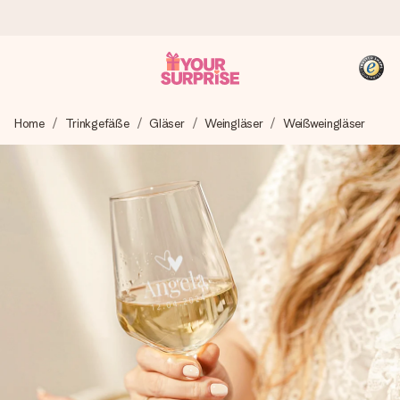
Heute bestellt, in 1 Werktag verschickt
Home
Trinkgefäße
Gläser
Weingläser
Weißweingläser
Wir bereiten dein Geschenk sorgfältig vor und schicken es
blitzschnell – damit du es genau zum richtigen Zeitpunkt
überreichen kannst, wenn es am meisten zählt.
4,8 (basierend auf +15.000 Bewertungen)
Unsere Geschenke begeistern. Kunden bewerten uns mit
4,8 bei Google Reviews (Gesamtergebnis aller Länder, in
die wir versenden).
+49 39292 929695