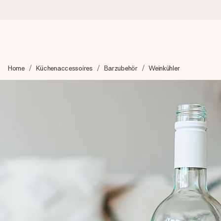
Heute bestellt, in 1 Werktag verschickt
Home
Küchenaccessoires
Barzubehör
Weinkühler
Wir bereiten dein Geschenk sorgfältig vor und schicken es bli
zählt.
4,8 (basierend auf +15.000 Bewertungen)
Unsere Geschenke begeistern. Kunden bewerten uns mit 4,8 be
+49 39292 929695
Montag - Freitag : 8:30 - 17:00 Uhr
Samstag - Sonntag : 8:30 - 13:00 Uhr