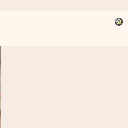
kannst, wenn es am meisten
den).