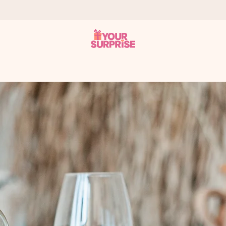
tzschnell – damit du es genau zum richtigen Zeitpunkt überreichen 
i Google Reviews (Gesamtergebnis aller Länder, in die wir versen