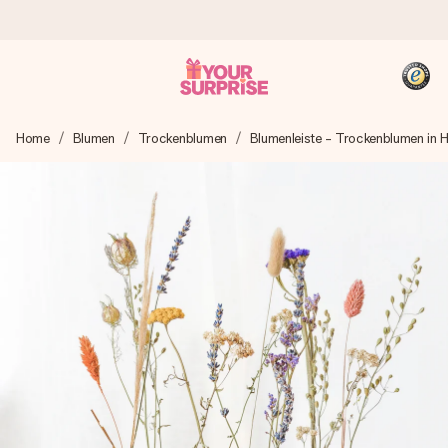
Heute bestellt, in 1 Werktag verschickt
Home
Blumen
Trockenblumen
Blumenleiste - Trockenblumen in H
Wir bereiten dein Geschenk sorgfältig vor und schicken es
blitzschnell – damit du es genau zum richtigen Zeitpunkt
überreichen kannst, wenn es am meisten zählt.
4,8 (basierend auf +15.000 Bewertungen)
Unsere Geschenke begeistern. Kunden bewerten uns mit
4,8 bei Google Reviews (Gesamtergebnis aller Länder, in
die wir versenden).
+49 39292 929695