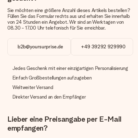
Kundenservice.
Sie möchten eine größere Anzahl dieses Artikels bestellen?
Zahlung
Füllen Sie das Formular rechts aus und erhalten Sie innerhalb
von 24 Stunden ein Angebot. Wir sind an Werktagen von
Wie kann ich meine Bestellung bezahlen?
08.30 - 17.00 Uhr telefonisch für Sie erreichbar.
Wir bieten die folgenden Zahlungsoptionen an: Vorauskasse
mit normaler Überweisung, Sofortüberweisung, Paypal,
Kreditkarte oder auf Rechnung über Klarna. Bei einer
b2b@yoursurprise.de
+49 39292 929990
manuellen Überweisung verlängert sich die Lieferzeit des
Geschenks jedoch um 3 Werktage.
Geschenk empfangen
Jedes Geschenk mit einer einzigartigen Personalisierung
Was, wenn das Geschenk meine Erwartungen nicht
Einfach Großbestellungen aufzugeben
erfüllt?
Weltweiter Versand
Sollte das Geschenk wider Erwarten deine Erwartungen nicht
erfüllen, bitten wir dich, unseren Kundenservice zu
Direkter Versand an den Empfänger
kontaktieren. Dort wird dir umgehend ein passender
Lösungsvorschlag unterbreitet.
Wird die Rechnung mit der Bestellung mitverschickt?
Lieber eine Preisangabe per E-Mail
Alle Lieferungen erfolgen ohne Rechnung und/oder
empfangen?
Lieferschein. Die Rechnung zu deiner Bestellung erhältst du
zeitgleich mit der Bestätigungsmail und kannst sie jederzeit in