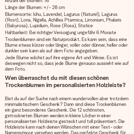
Anzahl der Blumen: 16
Länge der Blumen: +/- 28 cm
Blumensorte: Ichu, Lavendel, Lagurus (Naturel), Lagurus
(Rost), Lona, Nigella, Achillea Ptarmica, Limonium, Phalaris
(Babyrosa), Lupidium, Rose (Rosa), Statice
Haltbarkeit: Bei richtiger Versorgung ungefähr 6 Monate
Trockenblumen sind ein Naturprodukt. Es kann sein, dass eine
Blume etwas kürzer oder länger, voller oder dünner, heller oder
dunkler sein kann als auf dem Foto angegeben.
Jede Blume wächst auf ihre eigene Art und Weise. Es ist
deswegen nicht so, dass jede Blume genauso aussieht wie auf
dem Foto.
Wen überraschst du mit diesen schönen
Trockenblumen im personalisierten Holzleiste?
Bist du auf der Suche nach einem wundervollen aber trotzdem
minimalistischem Geschenk? Dann sind diese Trockenblumen
ein ganz besonderes Geschenk. Die 12 schönsten,
getrockneten Blumen werden in kleine Löcher in einer
personalisierten Holzleiste gesteckt und toll präsentiert. Die
Holzleiste kann nach deinen Wünschen mit einer Text- oder
Namensgravur versehen werden. Das perfekte Geschenk für