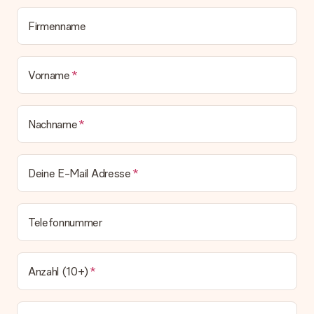
deinem MySurprise Account einsehen. Du kannst das
Geschenk also direkt beim Empfänger liefern lassen und es
Firmenname
bleibt eine echte Überraschung!
Vorname
Nachname
Deine E-Mail Adresse
Telefonnummer
Anzahl (10+)